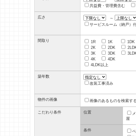
共益費・管理費含む
広さ
～
サービスルーム（納戸）
間取り
1R
1K
1DK
2K
2DK
2LD
3K
3DK
3LD
4K
4DK
4LDK以上
築年数
改装工事済み
物件の画像
画像のあるものを検索す
こだわり条件
位置
メ
屋
条件
ペ