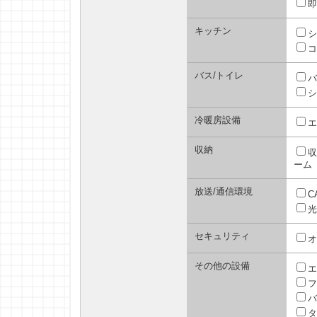
即
キッチン
シ
コ
バス/トイレ
バ
シ
冷暖房設備
エ
収納
収
ーム
放送/通信環境
C
光
セキュリティ
オ
その他の設備
エ
フ
バ
タ