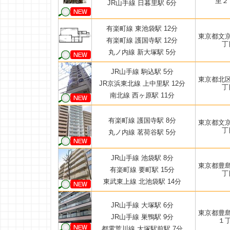
里２
JR山手線 日暮里駅 6分
有楽町線 東池袋駅 12分
東京都文
有楽町線 護国寺駅 12分
丁
丸ノ内線 新大塚駅 5分
JR山手線 駒込駅 5分
東京都北
JR京浜東北線 上中里駅 12分
丁
南北線 西ヶ原駅 11分
有楽町線 護国寺駅 8分
東京都文
丁
丸ノ内線 茗荷谷駅 5分
JR山手線 池袋駅 8分
東京都豊
有楽町線 要町駅 15分
丁
東武東上線 北池袋駅 14分
JR山手線 大塚駅 6分
東京都豊
JR山手線 巣鴨駅 9分
１
都電荒川線 大塚駅前駅 7分