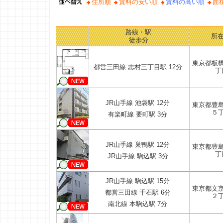
住所順
賃料の安い順
賃料の高い順
面
路線・駅
所
徒歩分
東京都板
都営三田線 志村三丁目駅 12分
丁
JR山手線 池袋駅 12分
東京都豊
５
有楽町線 要町駅 3分
JR山手線 巣鴨駅 12分
東京都豊
丁
JR山手線 駒込駅 3分
JR山手線 駒込駅 15分
東京都文
都営三田線 千石駅 6分
２
南北線 本駒込駅 7分