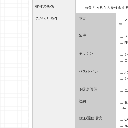
物件の画像
画像のあるものを検索す
こだわり条件
位置
メ
屋
条件
ペ
即
キッチン
シ
コ
バス/トイレ
バ
シ
冷暖房設備
エ
収納
収
ーム
放送/通信環境
C
光