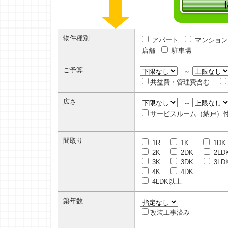
物件種別
アパート
マンション
店舗
駐車場
ご予算
～
共益費・管理費含む
広さ
～
サービスルーム（納戸）
間取り
1R
1K
1DK
2K
2DK
2LD
3K
3DK
3LD
4K
4DK
4LDK以上
築年数
改装工事済み