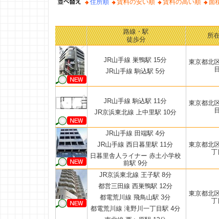
住所順
賃料の安い順
賃料の高い順
面
路線・駅
所
徒歩分
JR山手線 巣鴨駅 15分
東京都北
JR山手線 駒込駅 5分
JR山手線 駒込駅 11分
東京都北
JR京浜東北線 上中里駅 10分
JR山手線 田端駅 4分
JR山手線 西日暮里駅 11分
東京都北
丁
日暮里舎人ライナー 赤土小学校
前駅 9分
JR京浜東北線 王子駅 8分
都営三田線 西巣鴨駅 12分
東京都北
都電荒川線 飛鳥山駅 3分
丁
都電荒川線 滝野川一丁目駅 4分