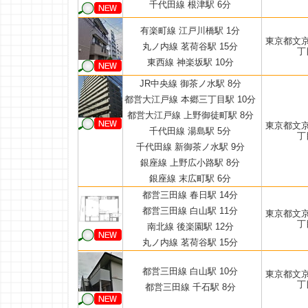
千代田線 根津駅 6分
有楽町線 江戸川橋駅 1分
東京都文
丸ノ内線 茗荷谷駅 15分
丁
東西線 神楽坂駅 10分
JR中央線 御茶ノ水駅 8分
都営大江戸線 本郷三丁目駅 10分
都営大江戸線 上野御徒町駅 8分
東京都文
千代田線 湯島駅 5分
丁
千代田線 新御茶ノ水駅 9分
銀座線 上野広小路駅 8分
銀座線 末広町駅 6分
都営三田線 春日駅 14分
都営三田線 白山駅 11分
東京都文
丁
南北線 後楽園駅 12分
丸ノ内線 茗荷谷駅 15分
都営三田線 白山駅 10分
東京都文
丁
都営三田線 千石駅 8分