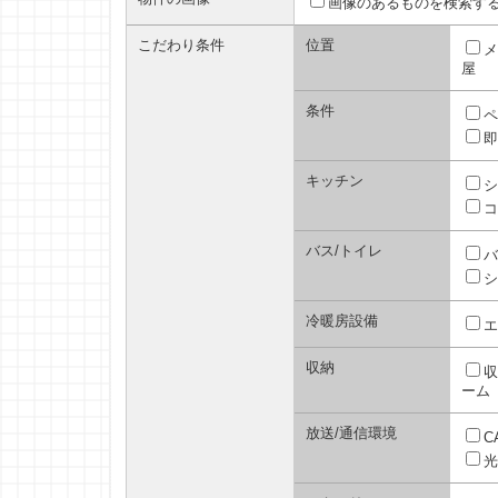
画像のあるものを検索す
こだわり条件
位置
メ
屋
条件
ペ
即
キッチン
シ
コ
バス/トイレ
バ
シ
冷暖房設備
エ
収納
収
ーム
放送/通信環境
C
光