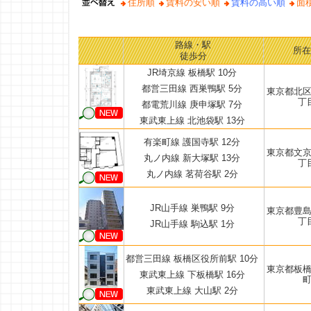
住所順
賃料の安い順
賃料の高い順
面
路線・駅
所在
徒歩分
JR埼京線 板橋駅 10分
都営三田線 西巣鴨駅 5分
東京都北
丁
都電荒川線 庚申塚駅 7分
東武東上線 北池袋駅 13分
有楽町線 護国寺駅 12分
東京都文
丸ノ内線 新大塚駅 13分
丁
丸ノ内線 茗荷谷駅 2分
JR山手線 巣鴨駅 9分
東京都豊
丁
JR山手線 駒込駅 1分
都営三田線 板橋区役所前駅 10分
東京都板
東武東上線 下板橋駅 16分
東武東上線 大山駅 2分