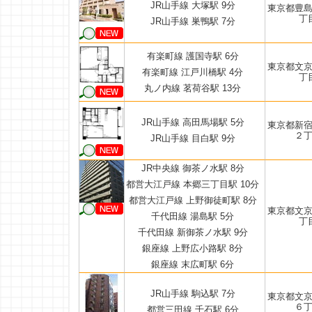
JR山手線 大塚駅 9分
東京都豊
丁
JR山手線 巣鴨駅 7分
有楽町線 護国寺駅 6分
東京都文
有楽町線 江戸川橋駅 4分
丁
丸ノ内線 茗荷谷駅 13分
JR山手線 高田馬場駅 5分
東京都新
２
JR山手線 目白駅 9分
JR中央線 御茶ノ水駅 8分
都営大江戸線 本郷三丁目駅 10分
都営大江戸線 上野御徒町駅 8分
東京都文
千代田線 湯島駅 5分
丁
千代田線 新御茶ノ水駅 9分
銀座線 上野広小路駅 8分
銀座線 末広町駅 6分
JR山手線 駒込駅 7分
東京都文
６
都営三田線 千石駅 6分