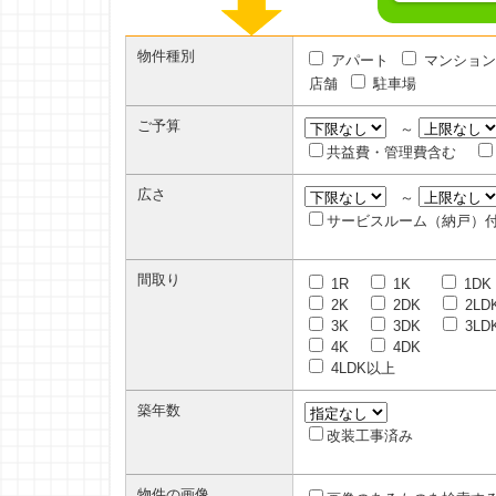
物件種別
アパート
マンション
店舗
駐車場
ご予算
～
共益費・管理費含む
広さ
～
サービスルーム（納戸）
間取り
1R
1K
1DK
2K
2DK
2LD
3K
3DK
3LD
4K
4DK
4LDK以上
築年数
改装工事済み
物件の画像