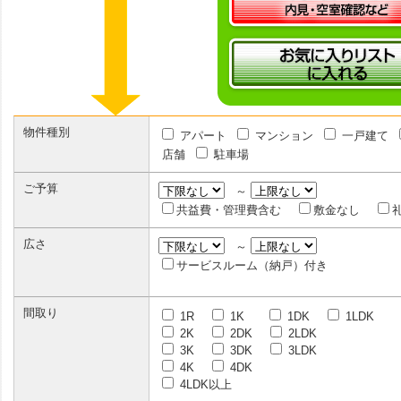
物件種別
アパート
マンション
一戸建て
店舗
駐車場
ご予算
～
共益費・管理費含む
敷金なし
広さ
～
サービスルーム（納戸）付き
間取り
1R
1K
1DK
1LDK
2K
2DK
2LDK
3K
3DK
3LDK
4K
4DK
4LDK以上