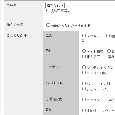
築年数
改装工事済み
物件の画像
画像のあるものを検索する
こだわり条件
位置
メゾネット
1
屋
条件
ペット相談
楽
即入居可
事務
キッチン
システムキッチン
コンロ２口以上
バス/トイレ
バス・トイレ別
シャワートイレ
冷暖房設備
エアコン
床暖
収納
収納付
ウォー