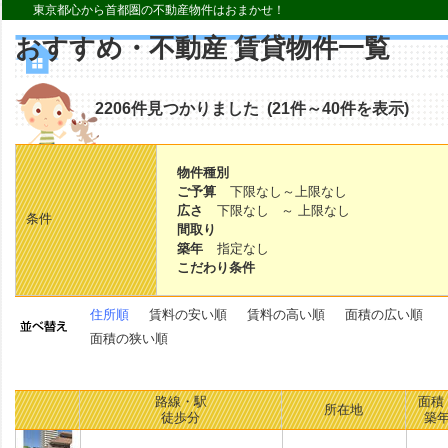
東京都心から首都圏の不動産物件はおまかせ！
おすすめ・不動産 賃貸物件一覧
2206件見つかりました (21件～40件を表示)
物件種別
ご予算
下限なし～上限なし
広さ
下限なし ～ 上限なし
条件
間取り
築年
指定なし
こだわり条件
住所順
賃料の安い順
賃料の高い順
面積の広い順
面積の狭い順
路線・駅
面積 
所在地
徒歩分
築年