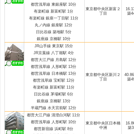
都営浅草線 東銀座駅 10分
東京都中央区新富２
16.1
有楽町線 新富町駅 1分
丁目
築4
有楽町線 銀座一丁目駅 11分
丸ノ内線 銀座駅 12分
日比谷線 築地駅 5分
銀座線 京橋駅 10分
JR山手線 東京駅 15分
JR京葉線 八丁堀駅 4分
都営大江戸線 月島駅 12分
都営浅草線 人形町駅 13分
都営浅草線 日本橋駅 13分
東京都中央区新川２
40.86
丁目
築4
都営浅草線 宝町駅 12分
有楽町線 新富町駅 11分
日比谷線 茅場町駅 6分
銀座線 京橋駅 13分
半蔵門線 水天宮前駅 12分
都営大江戸線 清澄白河駅 11分
都営浅草線 人形町駅 10分
東京都中央区日本橋
16.8
中洲
築38
都営新宿線 浜町駅 8分