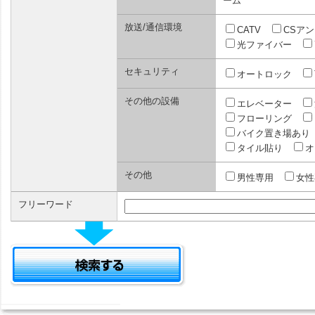
ーム
放送/通信環境
CATV
CSア
光ファイバー
セキュリティ
オートロック
その他の設備
エレベーター
フローリング
バイク置き場あり
タイル貼り
オ
その他
男性専用
女性
フリーワード