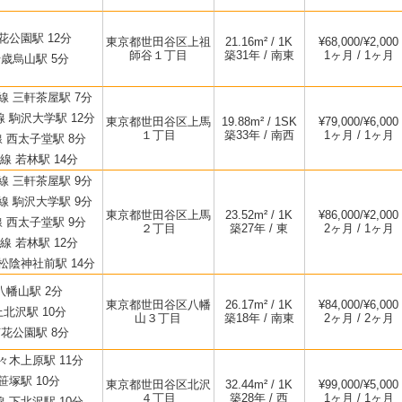
花公園駅 12分
東京都世田谷区上祖
21.16m² / 1K
¥68,000/¥2,000
師谷１丁目
築31年 / 南東
1ヶ月 / 1ヶ月
歳烏山駅 5分
 三軒茶屋駅 7分
 駒沢大学駅 12分
東京都世田谷区上馬
19.88m² / 1SK
¥79,000/¥6,000
１丁目
築33年 / 南西
1ヶ月 / 1ヶ月
 西太子堂駅 8分
 若林駅 14分
 三軒茶屋駅 9分
 駒沢大学駅 9分
東京都世田谷区上馬
23.52m² / 1K
¥86,000/¥2,000
 西太子堂駅 9分
２丁目
築27年 / 東
2ヶ月 / 1ヶ月
 若林駅 12分
松陰神社前駅 14分
八幡山駅 2分
東京都世田谷区八幡
26.17m² / 1K
¥84,000/¥6,000
北沢駅 10分
山３丁目
築18年 / 南東
2ヶ月 / 2ヶ月
花公園駅 8分
々木上原駅 11分
笹塚駅 10分
東京都世田谷区北沢
32.44m² / 1K
¥99,000/¥5,000
４丁目
築28年 / 西
1ヶ月 / 1ヶ月
 下北沢駅 10分