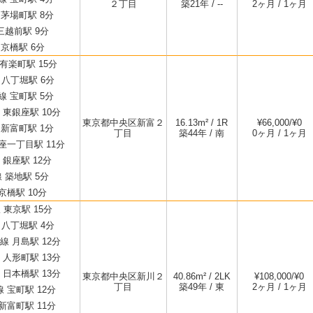
２丁目
築21年 / --
2ヶ月 / 1ヶ月
茅場町駅 8分
三越前駅 9分
京橋駅 6分
 有楽町駅 15分
 八丁堀駅 6分
 宝町駅 5分
東銀座駅 10分
東京都中央区新富２
16.13m² / 1R
¥66,000/¥0
新富町駅 1分
丁目
築44年 / 南
0ヶ月 / 1ヶ月
座一丁目駅 11分
銀座駅 12分
 築地駅 5分
京橋駅 10分
 東京駅 15分
 八丁堀駅 4分
 月島駅 12分
人形町駅 13分
日本橋駅 13分
東京都中央区新川２
40.86m² / 2LK
¥108,000/¥0
丁目
築49年 / 東
2ヶ月 / 1ヶ月
 宝町駅 12分
新富町駅 11分