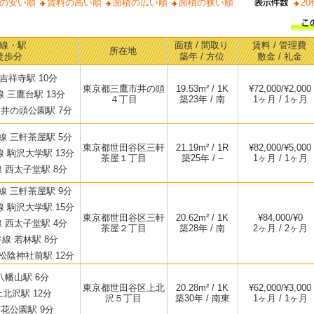
の安い順
賃料の高い順
面積の広い順
面積の狭い順
20
線・駅
面積 / 間取り
賃料 / 管理費
所在地
徒歩分
築年 / 方位
敷金 / 礼金
 吉祥寺駅 10分
東京都三鷹市井の頭
19.53m² / 1K
¥72,000/¥2,000
 三鷹台駅 13分
４丁目
築23年 / 南
1ヶ月 / 1ヶ月
井の頭公園駅 7分
 三軒茶屋駅 5分
東京都世田谷区三軒
21.19m² / 1R
¥82,000/¥5,000
 駒沢大学駅 13分
茶屋１丁目
築25年 / --
1ヶ月 / 1ヶ月
 西太子堂駅 8分
 三軒茶屋駅 9分
 駒沢大学駅 15分
東京都世田谷区三軒
20.62m² / 1K
¥84,000/¥0
 西太子堂駅 4分
茶屋２丁目
築28年 / 南
2ヶ月 / 2ヶ月
線 若林駅 8分
松陰神社前駅 12分
八幡山駅 6分
東京都世田谷区上北
20.28m² / 1K
¥62,000/¥3,000
北沢駅 12分
沢５丁目
築30年 / 南東
1ヶ月 / 1ヶ月
花公園駅 9分