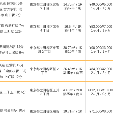
線 経堂駅 6分
東京都世田谷区宮坂
14.75m² / 1R
¥49,000/¥5,000
２丁目
築42年 / 東
1ヶ月 / 1ヶ月
 宮の坂駅 8分
線 山下駅 7分
線 桜新町駅 7分
東京都世田谷区弦巻
16.5m² / 1R
¥53,000/¥7,000
４丁目
築41年 / 南
1ヶ月 / 1ヶ月
 上町駅 12分
田園調布駅 14分
東京都世田谷区東玉
30.79m² / 1K
¥90,000/¥3,000
川２丁目
築19年 / 南
1ヶ月 / 1ヶ月
雪が谷大塚駅 9分
線 経堂駅 12分
東京都世田谷区桜２
26.43m² / 1K
¥84,000/¥2,000
 千歳船橋駅 15分
丁目
築15年 / 南西
2ヶ月 / 2ヶ月
 上町駅 12分
東京都世田谷区玉川
40.8m² / 2DK
¥112,000/¥10,00
 二子玉川駅 6分
３丁目
築35年 / 南東
2ヶ月 / 0ヶ月
 桜新町駅 10分
東京都世田谷区用賀
19.71m² / 1K
¥71,500/¥8,500