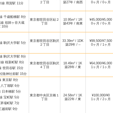
２丁目
築27年 / 南西
0ヶ月 / 0ヶ月
線 用賀駅 11分
 千歳船橋駅 8分
東京都世田谷区砧２
10.95m² / 1R
¥45,000/¥5,000
線 祖師ヶ谷大蔵
丁目
築43年 / 南東
0ヶ月 / 0ヶ月
 10分
東京都世田谷区駒沢
33.39m² / 1DK
¥99,500/¥7,500
 駒沢大学駅 5分
２丁目
築29年 / --
0ヶ月 / 1ヶ月
 駒沢大学駅 8分
線 桜新町駅 8分
東京都世田谷区駒沢
18.49m² / 1K
¥64,000/¥6,000
４丁目
築28年 / 東
1ヶ月 / 1ヶ月
 世田谷駅 15分
松陰神社前駅 15分
線 東京駅 8分
 八丁堀駅 6分
 日本橋駅 5分
東京都中央区京橋１
24.58m² / 1K
¥100,000/¥0
 宝町駅 5分
丁目
築22年 / 東
1ヶ月 / 2ヶ月
茅場町駅 7分
三越前駅 9分