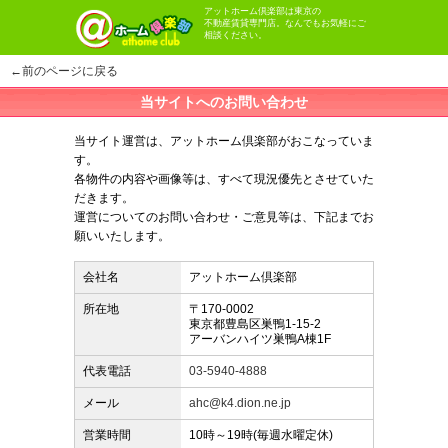
アットホーム倶楽部は東京の
不動産賃貸専門店。なんでもお気軽にご
相談ください。
←前のページに戻る
当サイトへのお問い合わせ
当サイト運営は、アットホーム倶楽部がおこなっていま
す。
各物件の内容や画像等は、すべて現況優先とさせていた
だきます。
運営についてのお問い合わせ・ご意見等は、下記までお
願いいたします。
会社名
アットホーム倶楽部
所在地
〒170-0002
東京都豊島区巣鴨1-15-2
アーバンハイツ巣鴨A棟1F
代表電話
03-5940-4888
メール
ahc@k4.dion.ne.jp
営業時間
10時～19時(毎週水曜定休)