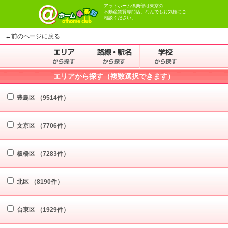
アットホーム倶楽部は東京の
不動産賃貸専門店。なんでもお気軽にご
相談ください。
←前のページに戻る
エリアから探す（複数選択できます）
豊島区
（9514件）
文京区
（7706件）
板橋区
（7283件）
北区
（8190件）
台東区
（1929件）