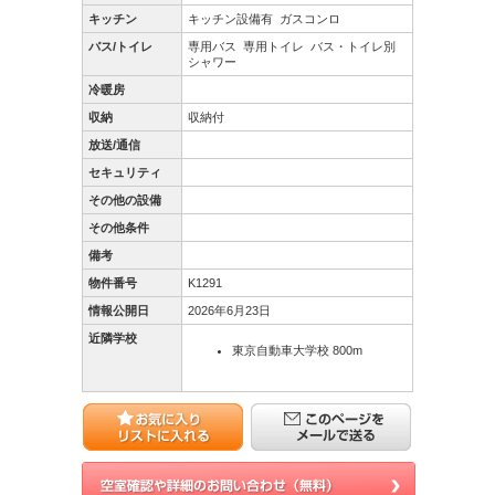
キッチン
キッチン設備有
ガスコンロ
バス/トイレ
専用バス
専用トイレ
バス・トイレ別
シャワー
冷暖房
収納
収納付
放送/通信
セキュリティ
その他の設備
その他条件
備考
物件番号
K1291
情報公開日
2026年6月23日
近隣学校
東京自動車大学校 800m