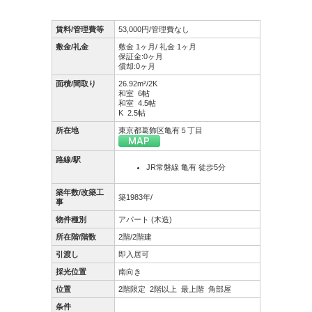
賃料/管理費等
53,000円/管理費なし
敷金/礼金
敷金 1ヶ月/ 礼金 1ヶ月
保証金:0ヶ月
償却:0ヶ月
面積/間取り
26.92m²/2K
和室 6帖
和室 4.5帖
K 2.5帖
所在地
東京都葛飾区亀有５丁目
路線/駅
JR常磐線 亀有 徒歩5分
築年数/改築工
築1983年/
事
物件種別
アパート (木造)
所在階/階数
2階/2階建
引渡し
即入居可
採光位置
南向き
位置
2階限定
2階以上
最上階
角部屋
条件