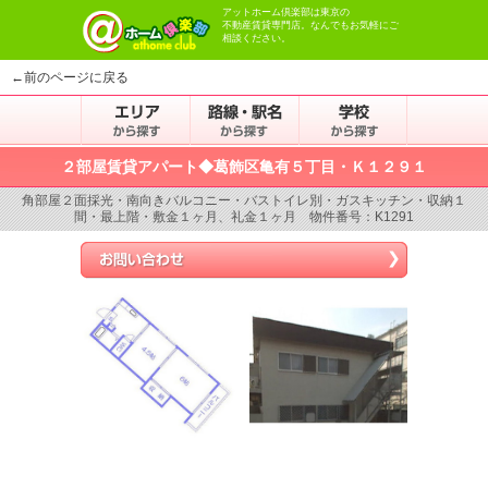
アットホーム倶楽部は東京の
不動産賃貸専門店。なんでもお気軽にご
相談ください。
←前のページに戻る
２部屋賃貸アパート◆葛飾区亀有５丁目・Ｋ１２９１
角部屋２面採光・南向きバルコニー・バストイレ別・ガスキッチン・収納１
間・最上階・敷金１ヶ月、礼金１ヶ月 物件番号：K1291