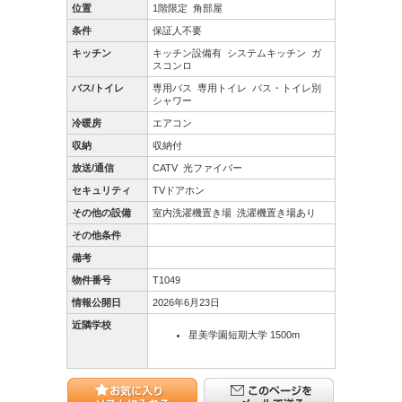
位置
1階限定
角部屋
条件
保証人不要
キッチン
キッチン設備有
システムキッチン
ガ
スコンロ
バス/トイレ
専用バス
専用トイレ
バス・トイレ別
シャワー
冷暖房
エアコン
収納
収納付
放送/通信
CATV
光ファイバー
セキュリティ
TVドアホン
その他の設備
室内洗濯機置き場
洗濯機置き場あり
その他条件
備考
物件番号
T1049
情報公開日
2026年6月23日
近隣学校
星美学園短期大学 1500m