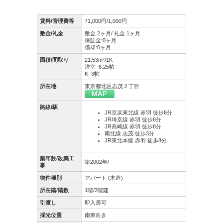
賃料/管理費等
71,000円/1,000円
敷金/礼金
敷金 2ヶ月/ 礼金 1ヶ月
保証金:0ヶ月
償却:0ヶ月
面積/間取り
21.53m²/1K
洋室 6.25帖
K 3帖
所在地
東京都北区志茂２丁目
路線/駅
JR京浜東北線 赤羽 徒歩8分
JR埼京線 赤羽 徒歩8分
JR高崎線 赤羽 徒歩8分
南北線 志茂 徒歩3分
JR東北本線 赤羽 徒歩8分
築年数/改築工
築2002年/
事
物件種別
アパート (木造)
所在階/階数
1階/2階建
引渡し
即入居可
採光位置
南東向き