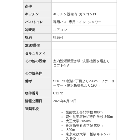
条件
キッチン
キッチン設備有
ガスコンロ
バス/トイレ
専用バス
専用トイレ
シャワー
冷暖房
エアコン
収納
収納付
放送/通信
セキュリティ
その他の設備
室内洗濯機置き場
洗濯機置き場あり
ロフト付き
その他条件
備考
SHOP99板橋3丁目より233m・ファミリ
ーマート尾沢板橋店より198m
物件番号
C1172
情報公開日
2026年6月23日
近隣学校
愛歯技工専門学校 880m
資生堂美容技術専門学校 840m
大正大学 2050m
帝京高等看護学院 930m
820m
東京家政大学 板橋キャンパ
ス 940m