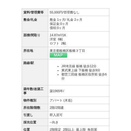
賃料/管理費等
55,000円/管理費なし
敷金/礼金
敷金 1ヶ月/ 礼金 2ヶ月
保証金:0ヶ月
償却:0ヶ月
面積/間取り
14.87m²/1K
洋室 6帖
ロフト 2帖
所在地
東京都板橋区板橋３丁目
路線/駅
JR埼京線 板橋 徒歩12分
東武東上線 下板橋 徒歩9分
都営三田線 板橋区役所前 徒歩6
分
築年数/改築工
築1965年/
事
物件種別
アパート (木造)
所在階/階数
2階/2階建
引渡し
即入居可
採光位置
--向き
位置
2階限定
2階以上
最上階
角部屋