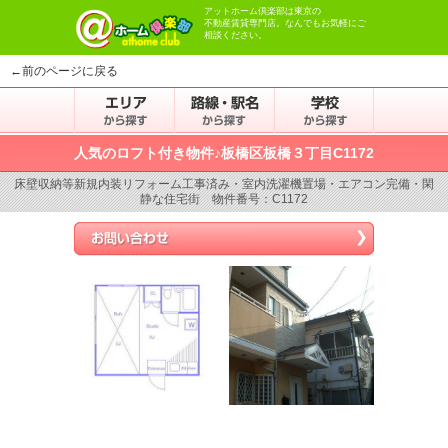
アットホーム倶楽部は東京の
不動産賃貸専門店。なんでもお気軽にご
相談ください。
←前のページに戻る
人気のロフト付き物件♪板橋区板橋３丁目C1172
床壁収納等新規内装リフォーム工事済み・室内洗濯機置場・エアコン完備・閑
静な住宅街 物件番号：C1172