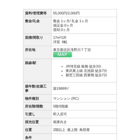
賃料/管理費等
55,000円/2,000円
敷金/礼金
敷金 1ヶ月/ 礼金 1ヶ月
保証金:0ヶ月
償却:0ヶ月
面積/間取り
17m²/1R
洋室 8帖
所在地
東京都北区滝野川７丁目
路線/駅
JR埼京線 板橋 徒歩3分
東武東上線 北池袋 徒歩7分
都営三田線 西巣鴨 徒歩7分
築年数/改築工
築1988年/
事
物件種別
マンション (RC)
所在階/階数
5階/5階建
引渡し
即入居可
採光位置
南東向き
位置
2階以上
最上階
角部屋
条件