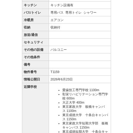
キッチン
キッチン設備有
バス/トイレ
専用バス
専用トイレ
シャワー
冷暖房
エアコン
収納
収納付
放送/通信
セキュリティ
その他の設備
バルコニー
その他条件
備考
物件番号
T1159
情報公開日
2026年6月23日
近隣学校
愛歯技工専門学校 1100m
彰栄リハビリテーション専門学
校 600m
大正大学 400m
東京家政大学 板橋キャンパ
ス 1100m
東京成徳大学 十条台キャンパ
ス 1150m
東京家政大学短期大学部 板橋
キャンパス 1150m
東京成徳短期大学 十条台キャ