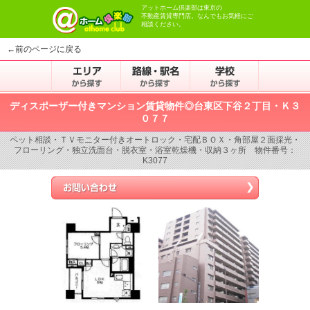
アットホーム倶楽部は東京の
不動産賃貸専門店。なんでもお気軽にご
相談ください。
←前のページに戻る
ディスポーザー付きマンション賃貸物件◎台東区下谷２丁目・Ｋ３
０７７
ペット相談・ＴＶモニター付きオートロック・宅配ＢＯＸ・角部屋２面採光・
フローリング・独立洗面台・脱衣室・浴室乾燥機・収納３ヶ所 物件番号：
K3077