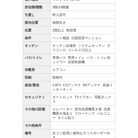
所在階/階数
3階/14階建
引渡し
即入居可
採光位置
南西向き
位置
2階以上
角部屋
条件
ペット相談
分譲賃貸マンション
キッチン
キッチン設備有
システムキッチン
ガ
スコンロ
コンロ２口以上
バス/トイレ
専用バス
専用トイレ
バス・トイレ別
シャワー
浴室乾燥機
冷暖房
エアコン
収納
収納付
放送/通信
CATV
CSアンテナ
BSアンテナ
高速イ
ンターネット
セキュリティ
オートロック
TVドアホン
宅配ボック
ス
その他の設備
エレベーター
室内洗濯機置き場
洗濯
機置き場あり
フローリング
バルコニ
ー
タイル貼り
その他条件
備考
生ゴミ処理に便利なディスポーザー付
き