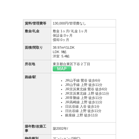
賃料/管理費等
130,000円/管理費なし
敷金/礼金
敷金 1ヶ月/ 礼金 1ヶ月
保証金:0ヶ月
償却:0ヶ月
面積/間取り
38.97m²/1LDK
LDK 9帖
洋室 5.4帖
所在地
東京都台東区下谷２丁目
路線/駅
JR山手線 鶯谷 徒歩6分
JR山手線 上野 徒歩11分
JR京浜東北線 鶯谷 徒歩6分
JR京浜東北線 上野 徒歩11分
JR常磐線 上野 徒歩11分
JR高崎線 上野 徒歩11分
日比谷線 入谷 徒歩1分
日比谷線 上野 徒歩11分
銀座線 上野 徒歩11分
築年数/改築工
築2002年/
事
物件種別
マンション (SRC)