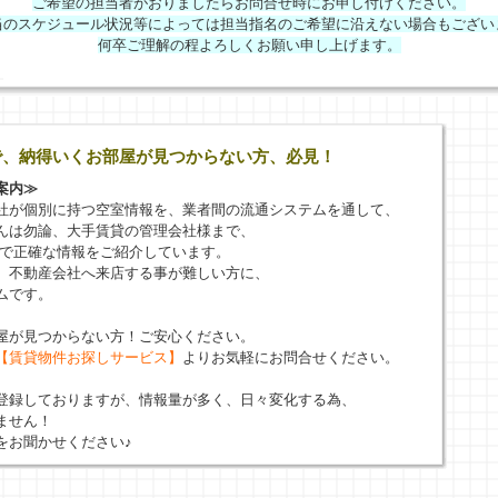
ご希望の担当者がおりましたらお問合せ時にお申し付けください。
当のスケジュール状況等によっては担当指名のご希望に沿えない場合もござい
何卒ご理解の程よろしくお願い申し上げます。
で、納得いくお部屋が見つからない方、必見！
案内≫
社が個別に持つ空室情報を、業者間の流通システムを通して、
んは勿論、大手賃貸の管理会社様まで、
新で正確な情報をご紹介しています。
、不動産会社へ来店する事が難しい方に、
ムです。
屋が見つからない方！ご安心ください。
【賃貸物件お探しサービス】
よりお気軽にお問合せください。
登録しておりますが、情報量が多く、日々変化する為、
ません！
をお聞かせください♪