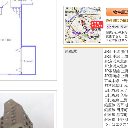
街選びに便利な
変更すると、更
※左の図はサン
路線/駅
JR山手線 鶯谷
JR山手線 上野
JR京浜東北線
JR京浜東北線
JR常磐線 上野
JR高崎線 上野
京成本線 上野
都営浅草線 浅
日比谷線 三ノ
日比谷線 入谷
日比谷線 上野
銀座線 浅草 
銀座線 田原町
銀座線 稲荷町
銀座線 上野 
つくばエクスプ