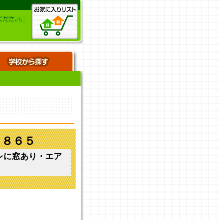
２８６５
レに窓あり・エア