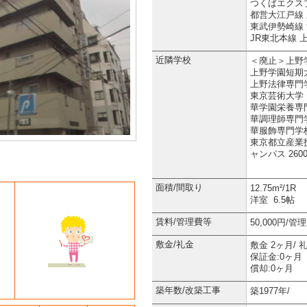
つくばエクスプ
都営大江戸線 
東武伊勢崎線 
JR東北本線 上
近隣学校
＜廃止＞上野学
上野学園短期大
上野法律専門学
東京芸術大学 
華学園栄養専門
華調理師専門学
華服飾専門学校
東京都立産業
ャンパス 260
面積/間取り
12.75m²/1R
洋室 6.5帖
賃料/管理費等
50,000円/
敷金/礼金
敷金 2ヶ月/ 
保証金:0ヶ月
償却:0ヶ月
築年数/改築工事
築1977年/