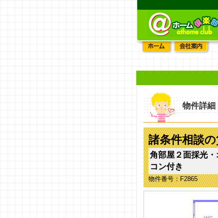
物件詳細
諸条件相談の
角部屋２面採光・
コン付き
物件番号：F2865