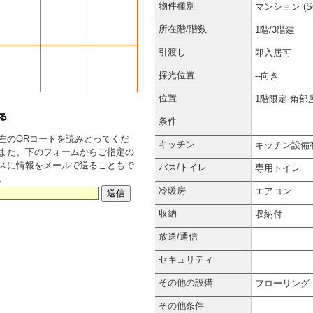
物件種別
マンション (S
所在階/階数
1階/3階建
引渡し
即入居可
採光位置
--向き
位置
1階限定
角部
条件
左のQRコードを読みとってくだ
キッチン
キッチン設備
また、下のフォームからご指定の
スに情報をメールで送ることもで
バス/トイレ
専用トイレ
。
冷暖房
エアコン
収納
収納付
放送/通信
セキュリティ
その他の設備
フローリング
その他条件