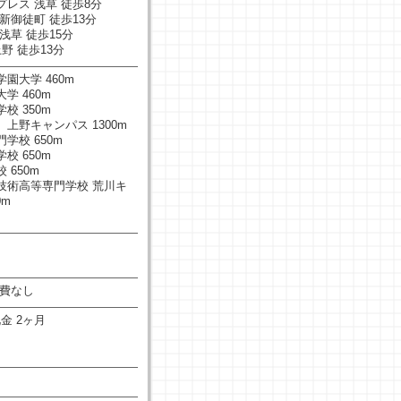
レス 浅草 徒歩8分
新御徒町 徒歩13分
浅草 徒歩15分
野 徒歩13分
園大学 460m
学 460m
校 350m
上野キャンパス 1300m
学校 650m
校 650m
 650m
技術高等専門学校 荒川キ
0m
管理費なし
礼金 2ヶ月