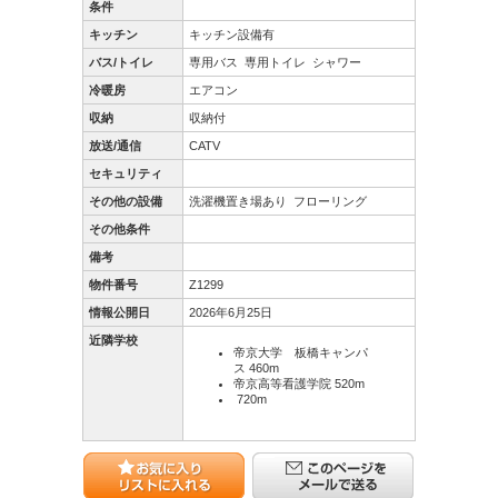
条件
キッチン
キッチン設備有
バス/トイレ
専用バス
専用トイレ
シャワー
冷暖房
エアコン
収納
収納付
放送/通信
CATV
セキュリティ
その他の設備
洗濯機置き場あり
フローリング
その他条件
備考
物件番号
Z1299
情報公開日
2026年6月25日
近隣学校
帝京大学 板橋キャンパ
ス 460m
帝京高等看護学院 520m
720m