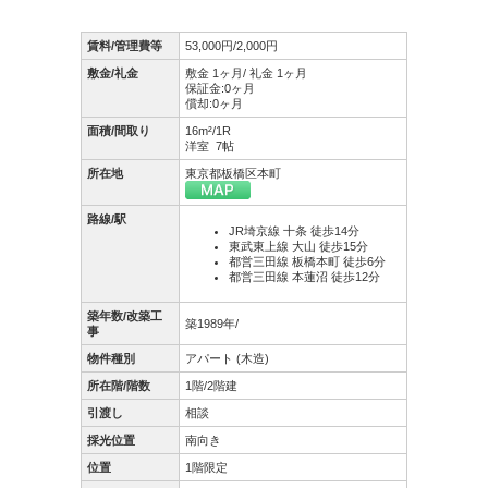
賃料/管理費等
53,000円/2,000円
敷金/礼金
敷金 1ヶ月/ 礼金 1ヶ月
保証金:0ヶ月
償却:0ヶ月
面積/間取り
16m²/1R
洋室 7帖
所在地
東京都板橋区本町
路線/駅
JR埼京線 十条 徒歩14分
東武東上線 大山 徒歩15分
都営三田線 板橋本町 徒歩6分
都営三田線 本蓮沼 徒歩12分
築年数/改築工
築1989年/
事
物件種別
アパート (木造)
所在階/階数
1階/2階建
引渡し
相談
採光位置
南向き
位置
1階限定