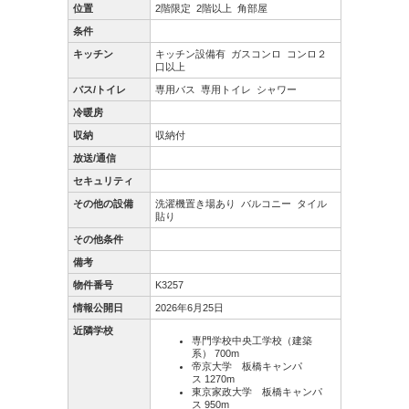
位置
2階限定
2階以上
角部屋
条件
キッチン
キッチン設備有
ガスコンロ
コンロ２
口以上
バス/トイレ
専用バス
専用トイレ
シャワー
冷暖房
収納
収納付
放送/通信
セキュリティ
その他の設備
洗濯機置き場あり
バルコニー
タイル
貼り
その他条件
備考
物件番号
K3257
情報公開日
2026年6月25日
近隣学校
専門学校中央工学校（建築
系） 700m
帝京大学 板橋キャンパ
ス 1270m
東京家政大学 板橋キャンパ
ス 950m