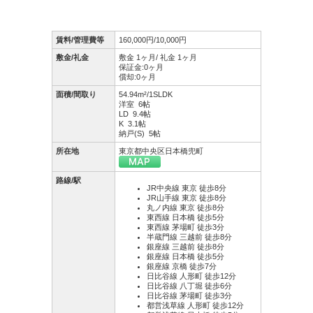
賃料/管理費等
160,000円/10,000円
敷金/礼金
敷金 1ヶ月/ 礼金 1ヶ月
保証金:0ヶ月
償却:0ヶ月
面積/間取り
54.94m²/1SLDK
洋室 6帖
LD 9.4帖
K 3.1帖
納戸(S) 5帖
所在地
東京都中央区日本橋兜町
路線/駅
JR中央線 東京 徒歩8分
JR山手線 東京 徒歩8分
丸ノ内線 東京 徒歩8分
東西線 日本橋 徒歩5分
東西線 茅場町 徒歩3分
半蔵門線 三越前 徒歩8分
銀座線 三越前 徒歩8分
銀座線 日本橋 徒歩5分
銀座線 京橋 徒歩7分
日比谷線 人形町 徒歩12分
日比谷線 八丁堀 徒歩6分
日比谷線 茅場町 徒歩3分
都営浅草線 人形町 徒歩12分