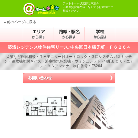
アットホーム倶楽部は東京の
不動産賃貸専門店。なんでもお気軽にご
相談ください。
←前のページに戻る
築浅レジデンス物件住宅リース♪中央区日本橋兜町・Ｆ６２６４
犬猫など飼育相談・ＴＶモニター付オートロック・３口システムガスキッチ
ン・追炊機能付きバス・浴室換気乾燥機・ウォシュレット・宅配ＢＯＸ・エア
コン・ＢＳアンテナ 物件番号：F6264