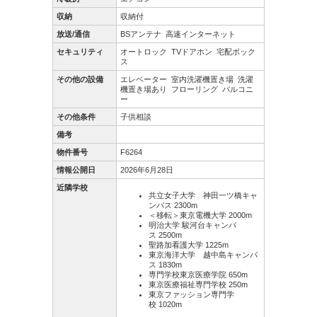
収納
収納付
放送/通信
BSアンテナ
高速インターネット
セキュリティ
オートロック
TVドアホン
宅配ボック
ス
その他の設備
エレベーター
室内洗濯機置き場
洗濯
機置き場あり
フローリング
バルコニ
ー
その他条件
子供相談
備考
物件番号
F6264
情報公開日
2026年6月28日
近隣学校
共立女子大学 神田一ツ橋キャ
ンパス 2300m
＜移転＞東京電機大学 2000m
明治大学 駿河台キャンパ
ス 2500m
聖路加看護大学 1225m
東京海洋大学 越中島キャンパ
ス 1830m
専門学校東京医療学院 650m
東京医療福祉専門学校 250m
東京ファッション専門学
校 1020m