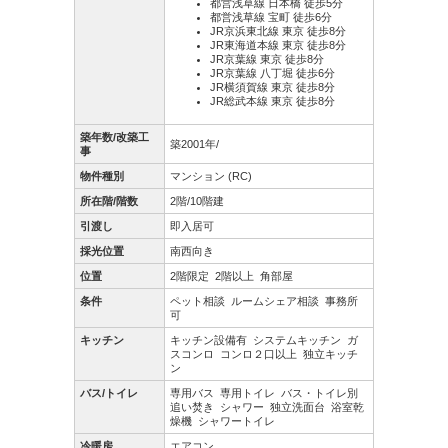
都営浅草線 日本橋 徒歩5分
都営浅草線 宝町 徒歩6分
JR京浜東北線 東京 徒歩8分
JR東海道本線 東京 徒歩8分
JR京葉線 東京 徒歩8分
JR京葉線 八丁堀 徒歩6分
JR横須賀線 東京 徒歩8分
JR総武本線 東京 徒歩8分
築年数/改築工
築2001年/
事
物件種別
マンション (RC)
所在階/階数
2階/10階建
引渡し
即入居可
採光位置
南西向き
位置
2階限定
2階以上
角部屋
条件
ペット相談
ルームシェア相談
事務所
可
キッチン
キッチン設備有
システムキッチン
ガ
スコンロ
コンロ２口以上
独立キッチ
ン
バス/トイレ
専用バス
専用トイレ
バス・トイレ別
追い焚き
シャワー
独立洗面台
浴室乾
燥機
シャワートイレ
冷暖房
エアコン