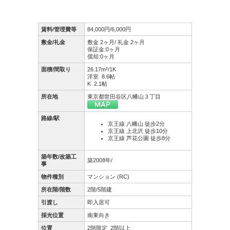
賃料/管理費等
84,000円/6,000円
敷金/礼金
敷金 2ヶ月/ 礼金 2ヶ月
保証金:0ヶ月
償却:0ヶ月
面積/間取り
26.17m²/1K
洋室 8.6帖
K 2.1帖
所在地
東京都世田谷区八幡山３丁目
路線/駅
京王線 八幡山 徒歩2分
京王線 上北沢 徒歩10分
京王線 芦花公園 徒歩8分
築年数/改築工
築2008年/
事
物件種別
マンション (RC)
所在階/階数
2階/5階建
引渡し
即入居可
採光位置
南東向き
位置
2階限定
2階以上