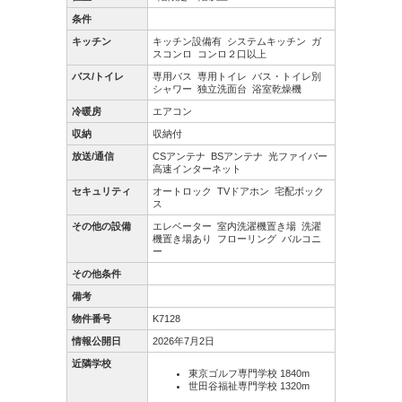
条件
キッチン
キッチン設備有
システムキッチン
ガ
スコンロ
コンロ２口以上
バス/トイレ
専用バス
専用トイレ
バス・トイレ別
シャワー
独立洗面台
浴室乾燥機
冷暖房
エアコン
収納
収納付
放送/通信
CSアンテナ
BSアンテナ
光ファイバー
高速インターネット
セキュリティ
オートロック
TVドアホン
宅配ボック
ス
その他の設備
エレベーター
室内洗濯機置き場
洗濯
機置き場あり
フローリング
バルコニ
ー
その他条件
備考
物件番号
K7128
情報公開日
2026年7月2日
近隣学校
東京ゴルフ専門学校 1840m
世田谷福祉専門学校 1320m