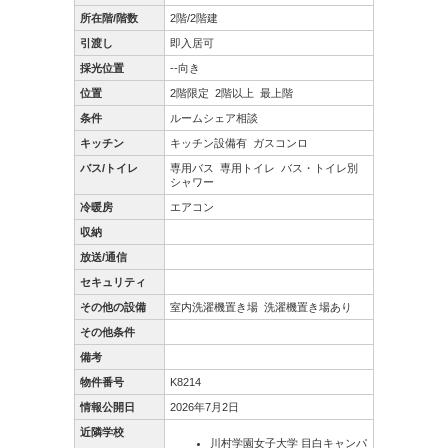
所在階/階数
2階/2階建
引渡し
即入居可
採光位置
--向き
位置
2階限定
2階以上
最上階
条件
ルームシェア相談
キッチン
キッチン設備有
ガスコンロ
バス/トイレ
専用バス
専用トイレ
バス・トイレ別
シャワー
冷暖房
エアコン
収納
放送/通信
セキュリティ
その他の設備
室内洗濯機置き場
洗濯機置き場あり
その他条件
備考
物件番号
K8214
情報公開日
2026年7月2日
近隣学校
川村学園女子大学 目白キャンパ