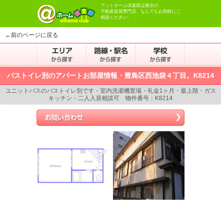
アットホーム倶楽部は東京の
不動産賃貸専門店。なんでもお気軽にご
相談ください。
←前のページに戻る
バストイレ別のアパートお部屋情報・豊島区西池袋４丁目。K8214
ユニットバスのバストイレ別です・室内洗濯機置場・礼金1ヶ月・最上階・ガス
キッチン・二人入居相談可 物件番号：K8214