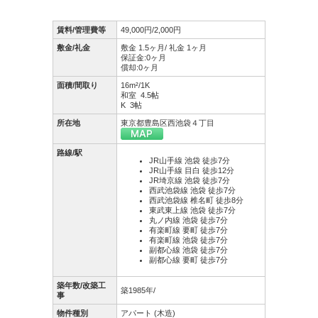
賃料/管理費等
49,000円/2,000円
敷金/礼金
敷金 1.5ヶ月/ 礼金 1ヶ月
保証金:0ヶ月
償却:0ヶ月
面積/間取り
16m²/1K
和室 4.5帖
K 3帖
所在地
東京都豊島区西池袋４丁目
路線/駅
JR山手線 池袋 徒歩7分
JR山手線 目白 徒歩12分
JR埼京線 池袋 徒歩7分
西武池袋線 池袋 徒歩7分
西武池袋線 椎名町 徒歩8分
東武東上線 池袋 徒歩7分
丸ノ内線 池袋 徒歩7分
有楽町線 要町 徒歩7分
有楽町線 池袋 徒歩7分
副都心線 池袋 徒歩7分
副都心線 要町 徒歩7分
築年数/改築工
築1985年/
事
物件種別
アパート (木造)