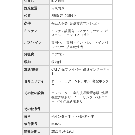
引渡し
即入居可
採光位置
南東向き
位置
2階限定
2階以上
条件
保証人不要
分譲賃貸マンション
キッチン
キッチン設備有
システムキッチン
ガ
スコンロ
コンロ２口以上
バス/トイレ
専用バス
専用トイレ
バス・トイレ別
シャワー
浴室乾燥機
冷暖房
エアコン
収納
収納付
放送/通信
CATV
光ファイバー
高速インターネッ
ト
セキュリティ
オートロック
TVドアホン
宅配ボック
ス
その他の設備
エレベーター
室内洗濯機置き場
洗濯
機置き場あり
フローリング
バルコニ
ー
バイク置き場あり
その他条件
備考
光インターネット利用料不要
物件番号
K9826
情報公開日
2026年5月19日