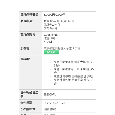
賃料/管理費等
81,000円/9,000円
敷金/礼金
敷金 0.5ヶ月/ 礼金 1ヶ月
保証金:0ヶ月
償却:0ヶ月
面積/間取り
21.95m²/1K
洋室 7帖
K 2.5帖
所在地
東京都世田谷区太子堂２丁目
路線/駅
東急田園都市線 池尻大橋 徒歩
13分
東急田園都市線 三軒茶屋 徒歩5
分
東急世田谷線 三軒茶屋 徒歩8分
東急世田谷線 西太子堂 徒歩10
分
築年数/改築工
築2000年/
事
物件種別
マンション (RC)
所在階/階数
2階/9階建