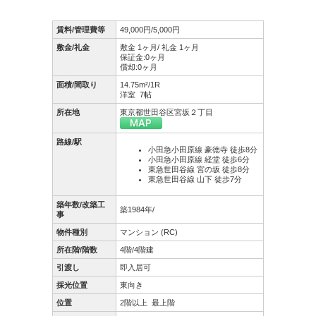
賃料/管理費等
49,000円/5,000円
敷金/礼金
敷金 1ヶ月/ 礼金 1ヶ月
保証金:0ヶ月
償却:0ヶ月
面積/間取り
14.75m²/1R
洋室 7帖
所在地
東京都世田谷区宮坂２丁目
路線/駅
小田急小田原線 豪徳寺 徒歩8分
小田急小田原線 経堂 徒歩6分
東急世田谷線 宮の坂 徒歩8分
東急世田谷線 山下 徒歩7分
築年数/改築工
築1984年/
事
物件種別
マンション (RC)
所在階/階数
4階/4階建
引渡し
即入居可
採光位置
東向き
位置
2階以上
最上階