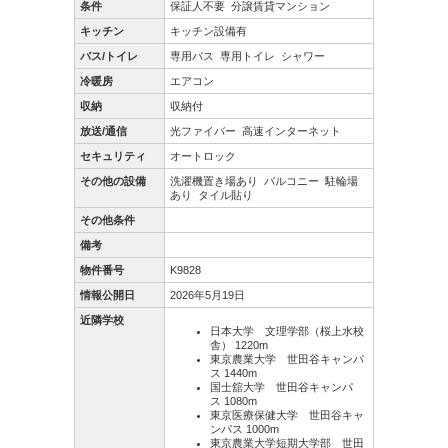
条件
保証人不要
分譲賃貸マンション
キッチン
キッチン設備有
バス/トイレ
専用バス
専用トイレ
シャワー
冷暖房
エアコン
収納
収納付
放送/通信
光ファイバー
高速インターネット
セキュリティ
オートロック
その他の設備
洗濯機置き場あり
バルコニー
駐輪場
あり
タイル貼り
その他条件
備考
物件番号
K9828
情報公開日
2026年5月19日
近隣学校
日本大学 文理学部（桜上水校
舎） 1220m
東京農業大学 世田谷キャンパ
ス 1440m
国士舘大学 世田谷キャンパ
ス 1080m
東京医療保健大学 世田谷キャ
ンパス 1000m
東京農業大学短期大学部 世田