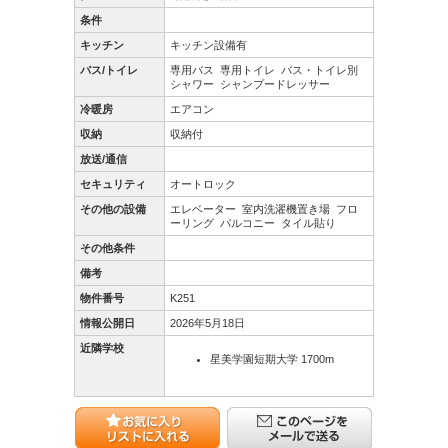
条件
キッチン
キッチン設備有
バス/トイレ
専用バス
専用トイレ
バス・トイレ別
シャワー
シャンプードレッサー
冷暖房
エアコン
収納
収納付
放送/通信
セキュリティ
オートロック
その他の設備
エレベーター
室内洗濯機置き場
フロ
ーリング
バルコニー
タイル貼り
その他条件
備考
物件番号
K251
情報公開日
2026年5月18日
近隣学校
星美学園短期大学 1700m