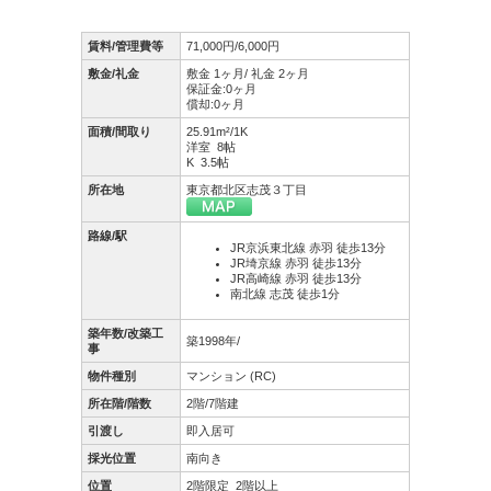
賃料/管理費等
71,000円/6,000円
敷金/礼金
敷金 1ヶ月/ 礼金 2ヶ月
保証金:0ヶ月
償却:0ヶ月
面積/間取り
25.91m²/1K
洋室 8帖
K 3.5帖
所在地
東京都北区志茂３丁目
路線/駅
JR京浜東北線 赤羽 徒歩13分
JR埼京線 赤羽 徒歩13分
JR高崎線 赤羽 徒歩13分
南北線 志茂 徒歩1分
築年数/改築工
築1998年/
事
物件種別
マンション (RC)
所在階/階数
2階/7階建
引渡し
即入居可
採光位置
南向き
位置
2階限定
2階以上