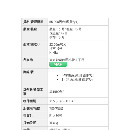
賃料/管理費等
55,000円/管理費なし
敷金/礼金
敷金 0ヶ月/ 礼金 0ヶ月
保証金:0ヶ月
償却:0ヶ月
面積/間取り
22.68m²/1K
洋室 6帖
K 4帖
所在地
東京都葛飾区小菅４丁目
路線/駅
JR常磐線 綾瀬 徒歩3分
千代田線 綾瀬 徒歩3分
築年数/改築工
築1990年/
事
物件種別
マンション (SC)
所在階/階数
2階/3階建
引渡し
即入居可
採光位置
南向き