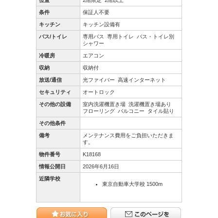
位置
2階限定
2階以上
条件
保証人不要
キッチン
キッチン設備有
バス/トイレ
専用バス
専用トイレ
バス・トイレ別
シャワー
冷暖房
エアコン
収納
収納付
放送/通信
光ファイバー
高速インターネット
セキュリティ
オートロック
その他の設備
室内洗濯機置き場
洗濯機置き場あり
フローリング
バルコニー
タイル貼り
その他条件
備考
メンテナンス費用をご負担いただきま
す。
物件番号
K18168
情報公開日
2026年6月16日
近隣学校
東京自動車大学校 1500m