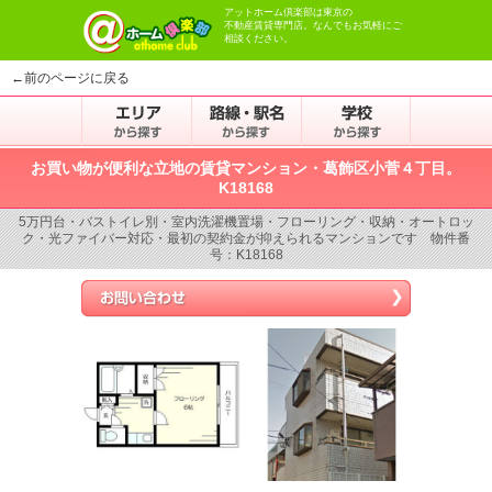
アットホーム倶楽部は東京の
不動産賃貸専門店。なんでもお気軽にご
相談ください。
←前のページに戻る
お買い物が便利な立地の賃貸マンション・葛飾区小菅４丁目。
K18168
5万円台・バストイレ別・室内洗濯機置場・フローリング・収納・オートロッ
ク・光ファイバー対応・最初の契約金が抑えられるマンションです 物件番
号：K18168