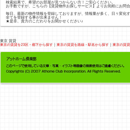
検索結果で、希望のお部屋が見つからない方！ご安心ください。
お手数ですが、こちらの
【賃貸物件お探しサービス】
よりお気軽にお問
毎日、最新の物件情報を登録しておりますが、情報量が多く、日々変化
全てを登録する事が出来ません！
★是非、貴方のこだわりをお聞かせください♪
東京 賃貸
｜
｜
東京の賃貸を23区・都下から探す
東京の賃貸を路線・駅名から探す
東京の賃貸