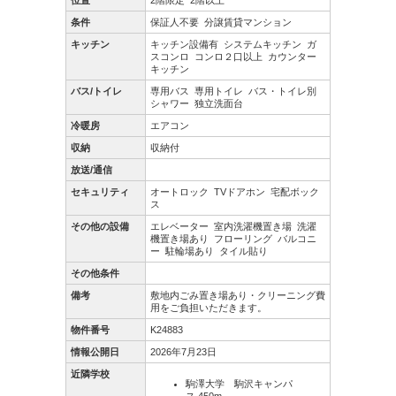
位置
2階限定
2階以上
条件
保証人不要
分譲賃貸マンション
キッチン
キッチン設備有
システムキッチン
ガ
スコンロ
コンロ２口以上
カウンター
キッチン
バス/トイレ
専用バス
専用トイレ
バス・トイレ別
シャワー
独立洗面台
冷暖房
エアコン
収納
収納付
放送/通信
セキュリティ
オートロック
TVドアホン
宅配ボック
ス
その他の設備
エレベーター
室内洗濯機置き場
洗濯
機置き場あり
フローリング
バルコニ
ー
駐輪場あり
タイル貼り
その他条件
備考
敷地内ごみ置き場あり・クリーニング費
用をご負担いただきます。
物件番号
K24883
情報公開日
2026年7月23日
近隣学校
駒澤大学 駒沢キャンパ