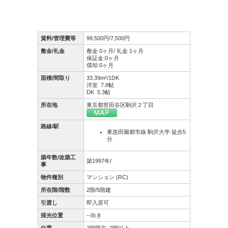
賃料/管理費等
99,500円/7,500円
敷金/礼金
敷金 0ヶ月/ 礼金 1ヶ月
保証金:0ヶ月
償却:0ヶ月
面積/間取り
33.39m²/1DK
洋室 7.8帖
DK 5.3帖
所在地
東京都世田谷区駒沢２丁目
路線/駅
東急田園都市線 駒沢大学 徒歩5
分
築年数/改築工
築1997年/
事
物件種別
マンション (RC)
所在階/階数
2階/5階建
引渡し
即入居可
採光位置
--向き