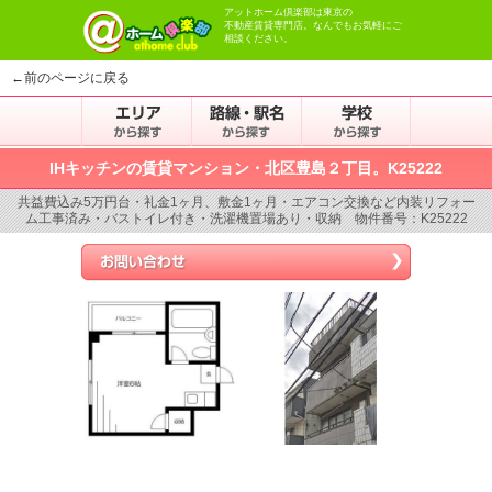
アットホーム倶楽部は東京の
不動産賃貸専門店。なんでもお気軽にご
相談ください。
←前のページに戻る
IHキッチンの賃貸マンション・北区豊島２丁目。K25222
共益費込み5万円台・礼金1ヶ月、敷金1ヶ月・エアコン交換など内装リフォー
ム工事済み・バストイレ付き・洗濯機置場あり・収納 物件番号：K25222