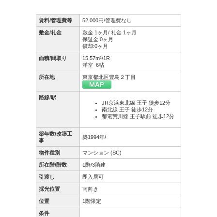
賃料/管理費等
52,000円/管理費なし
敷金/礼金
敷金 1ヶ月/ 礼金 1ヶ月
保証金:0ヶ月
償却:0ヶ月
面積/間取り
15.57m²/1R
洋室 6帖
所在地
東京都北区豊島２丁目
路線/駅
JR京浜東北線 王子 徒歩12分
南北線 王子 徒歩12分
都電荒川線 王子駅前 徒歩12分
築年数/改築工
築1994年/
事
物件種別
マンション (SC)
所在階/階数
1階/3階建
引渡し
即入居可
採光位置
南向き
位置
1階限定
条件