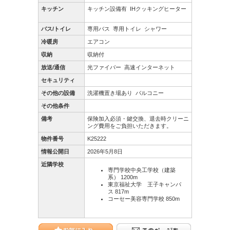
キッチン
キッチン設備有
IHクッキングヒーター
バス/トイレ
専用バス
専用トイレ
シャワー
冷暖房
エアコン
収納
収納付
放送/通信
光ファイバー
高速インターネット
セキュリティ
その他の設備
洗濯機置き場あり
バルコニー
その他条件
備考
保険加入必須・鍵交換、退去時クリーニ
ング費用をご負担いただきます。
物件番号
K25222
情報公開日
2026年5月8日
近隣学校
専門学校中央工学校（建築
系） 1200m
東京福祉大学 王子キャンパ
ス 817m
コーセー美容専門学校 850m