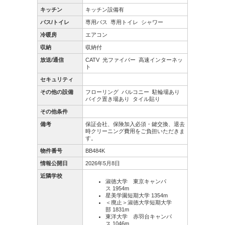
キッチン
キッチン設備有
バス/トイレ
専用バス
専用トイレ
シャワー
冷暖房
エアコン
収納
収納付
放送/通信
CATV
光ファイバー
高速インターネッ
ト
セキュリティ
その他の設備
フローリング
バルコニー
駐輪場あり
バイク置き場あり
タイル貼り
その他条件
備考
保証会社、保険加入必須・鍵交換、退去
時クリーニング費用をご負担いただきま
す。
物件番号
BB484K
情報公開日
2026年5月8日
近隣学校
淑徳大学 東京キャンパ
ス 1954m
星美学園短期大学 1354m
＜廃止＞淑徳大学短期大学
部 1831m
東洋大学 赤羽台キャンパ
ス 1046m