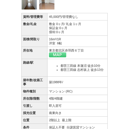
賃料/管理費等
45,000円/管理費なし
敷金/礼金
敷金 0ヶ月/ 礼金 1ヶ月
保証金:0ヶ月
償却:0ヶ月
面積/間取り
16m²/1R
洋室 6帖
所在地
東京都北区赤羽西６丁目
路線/駅
都営三田線 本蓮沼 徒歩10分
都営三田線 志村坂上 徒歩13分
築年数/改築工
築1988年/
事
物件種別
マンション (RC)
所在階/階数
4階/4階建
引渡し
即入居可
採光位置
南東向き
位置
2階以上
最上階
条件
保証人不要
分譲賃貸マンション