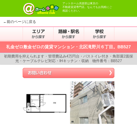
アットホーム倶楽部は東京の
不動産賃貸専門店。なんでもお気軽にご
相談ください。
←前のページに戻る
礼金ゼロ敷金ゼロの賃貸マンション・北区滝野川６丁目。BB527
初期費用を抑えられます・管理費込み4万円台・バストイレ付き・角部屋2面採
光・ケーブルテレビ対応・IHキッチン・収納 物件番号：BB527