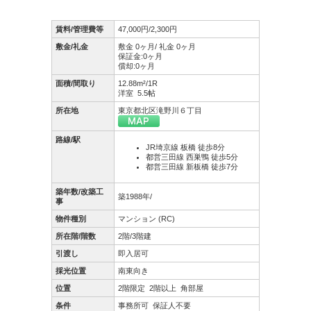
賃料/管理費等
47,000円/2,300円
敷金/礼金
敷金 0ヶ月/ 礼金 0ヶ月
保証金:0ヶ月
償却:0ヶ月
面積/間取り
12.88m²/1R
洋室 5.5帖
所在地
東京都北区滝野川６丁目
路線/駅
JR埼京線 板橋 徒歩8分
都営三田線 西巣鴨 徒歩5分
都営三田線 新板橋 徒歩7分
築年数/改築工
築1988年/
事
物件種別
マンション (RC)
所在階/階数
2階/3階建
引渡し
即入居可
採光位置
南東向き
位置
2階限定
2階以上
角部屋
条件
事務所可
保証人不要