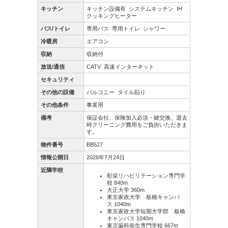
キッチン
キッチン設備有
システムキッチン
IH
クッキングヒーター
バス/トイレ
専用バス
専用トイレ
シャワー
冷暖房
エアコン
収納
収納付
放送/通信
CATV
高速インターネット
セキュリティ
その他の設備
バルコニー
タイル貼り
その他条件
事業用
備考
保証会社、保険加入必須・鍵交換、退去
時クリーニング費用をご負担いただきま
す。
物件番号
BB527
情報公開日
2026年7月24日
近隣学校
彰栄リハビリテーション専門学
校 840m
大正大学 360m
東京家政大学 板橋キャンパ
ス 1040m
東京家政大学短期大学部 板橋
キャンパス 1040m
東京歯科衛生専門学校 667m