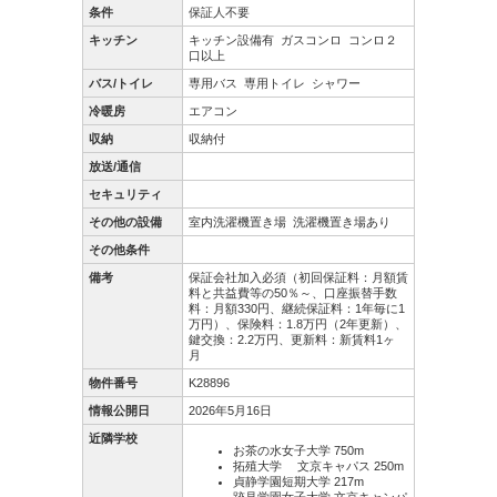
条件
保証人不要
キッチン
キッチン設備有
ガスコンロ
コンロ２
口以上
バス/トイレ
専用バス
専用トイレ
シャワー
冷暖房
エアコン
収納
収納付
放送/通信
セキュリティ
その他の設備
室内洗濯機置き場
洗濯機置き場あり
その他条件
備考
保証会社加入必須（初回保証料：月額賃
料と共益費等の50％～、口座振替手数
料：月額330円、継続保証料：1年毎に1
万円）、保険料：1.8万円（2年更新）、
鍵交換：2.2万円、更新料：新賃料1ヶ
月
物件番号
K28896
情報公開日
2026年5月16日
近隣学校
お茶の水女子大学 750m
拓殖大学 文京キャパス 250m
貞静学園短期大学 217m