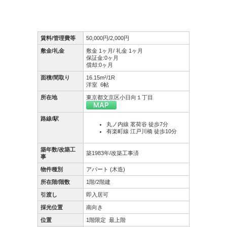
賃料/管理費等
50,000円/2,000円
敷金/礼金
敷金 1ヶ月/ 礼金 1ヶ月
保証金:0ヶ月
償却:0ヶ月
面積/間取り
16.15m²/1R
洋室 6帖
所在地
東京都文京区小日向１丁目
路線/駅
丸ノ内線 茗荷谷 徒歩7分
有楽町線 江戸川橋 徒歩10分
築年数/改築工
築1983年/改築工事済
事
物件種別
アパート (木造)
所在階/階数
1階/2階建
引渡し
即入居可
採光位置
南向き
位置
1階限定
最上階