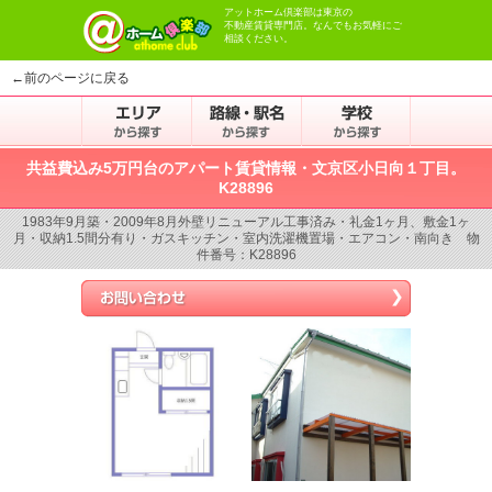
アットホーム倶楽部は東京の
不動産賃貸専門店。なんでもお気軽にご
相談ください。
←前のページに戻る
共益費込み5万円台のアパート賃貸情報・文京区小日向１丁目。
K28896
1983年9月築・2009年8月外壁リニューアル工事済み・礼金1ヶ月、敷金1ヶ
月・収納1.5間分有り・ガスキッチン・室内洗濯機置場・エアコン・南向き 物
件番号：K28896