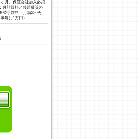
1ヶ月、保証会社加入必須
：月額賃料と共益費等の
振替手数料：月額330円、
1年毎に1万円）
日