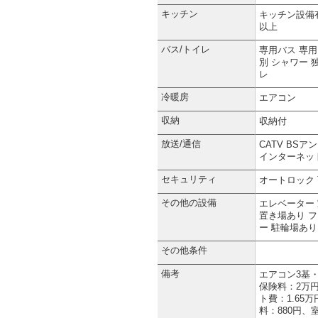
キッチン
キッチン設備
以上
バス/トイレ
専用バス
専用
別
シャワー
レ
冷暖房
エアコン
収納
収納付
放送/通信
CATV
BSア
インターネッ
セキュリティ
オートロック
その他の設備
エレベーター
置き場あり
フ
ー
駐輪場あり
その他条件
備考
エアコン3基
保険料：2万円
ト費：1.65
料：880円、