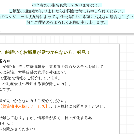
担当者のご指名も承っておりますので、
ご希望の担当者がおりましたらお問合せ時にお申し付けください。
当のスケジュール状況等によっては担当指名のご希望に沿えない場合もござい
何卒ご理解の程よろしくお願い申し上げます。
で、納得いくお部屋が見つからない方、必見！
案内≫
社が個別に持つ空室情報を、業者間の流通システムを通して、
んは勿論、大手賃貸の管理会社様まで、
新で正確な情報をご紹介しています。
、不動産会社へ来店する事が難しい方に、
ムです。
屋が見つからない方！ご安心ください。
【賃貸物件お探しサービス】
よりお気軽にお問合せください。
登録しておりますが、情報量が多く、日々変化する為、
ません！
をお聞かせください♪