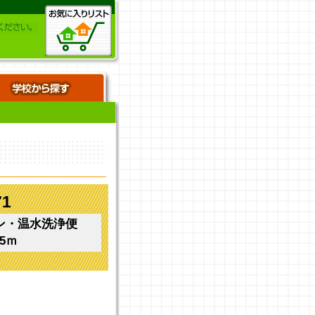
1
ン・温水洗浄便
5ｍ