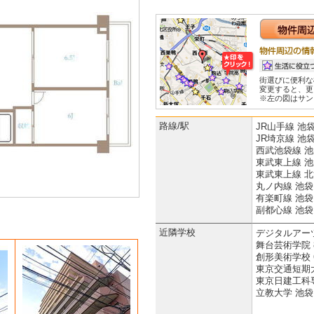
街選びに便利な
変更すると、更
※左の図はサン
路線/駅
JR山手線 池袋
JR埼京線 池袋
西武池袋線 池
東武東上線 池
東武東上線 北
丸ノ内線 池袋
有楽町線 池袋
副都心線 池袋
近隣学校
デジタルアーツ
舞台芸術学院 8
創形美術学校 6
東京交通短期大
東京日建工科専
立教大学 池袋