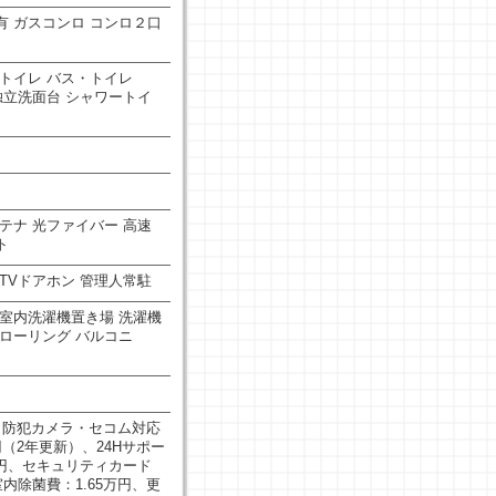
有
ガスコンロ
コンロ２口
トイレ
バス・トイレ
独立洗面台
シャワートイ
ンテナ
光ファイバー
高速
ト
TVドアホン
管理人常駐
室内洗濯機置き場
洗濯機
ローリング
バルコニ
・防犯カメラ・セコム対応
（2年更新）、24Hサポー
万円、セキュリティカード
室内除菌費：1.65万円、更