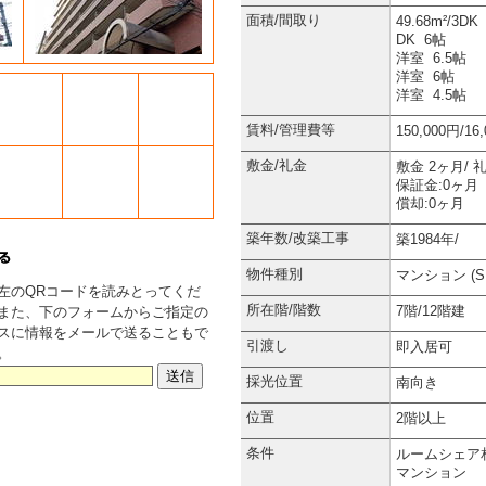
面積/間取り
49.68m²/3DK
DK 6帖
洋室 6.5帖
洋室 6帖
洋室 4.5帖
賃料/管理費等
150,000円/16
敷金/礼金
敷金 2ヶ月/ 
保証金:0ヶ月
償却:0ヶ月
築年数/改築工事
築1984年/
物件種別
マンション (S
左のQRコードを読みとってくだ
所在階/階数
7階/12階建
また、下のフォームからご指定の
スに情報をメールで送ることもで
引渡し
即入居可
。
採光位置
南向き
位置
2階以上
条件
ルームシェア
マンション