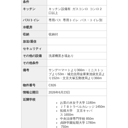
条件
キッチン
キッチン設備有
ガスコンロ
コンロ２
口以上
バス/トイレ
専用バス
専用トイレ
バス・トイレ別
冷暖房
収納
収納付
放送/通信
セキュリティ
その他の設備
洗濯機置き場あり
その他条件
備考
サンデーマートより366m・ミニストッ
プより53m・城北信用金庫東池袋支店よ
り152m・文京大塚五郵便局より366m
物件番号
C826
情報公開日
2026年6月23日
近隣学校
お茶の水女子大学 1180m
ＪＴＢトラベルカレッジ 1450m
拓殖大学 文京キャパ
ス 1650m
中央法律専門学校 850m
貞静学園短期大学 1780m
750m