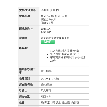
賃料/管理費等
55,000円/500円
敷金/礼金
敷金 2ヶ月/ 礼金 2ヶ月
保証金:0ヶ月
償却:0ヶ月
面積/間取り
20m²/1K
和室 6帖
所在地
東京都文京区大塚６丁目
路線/駅
丸ノ内線 新大塚 徒歩4分
丸ノ内線 茗荷谷 徒歩15分
都電荒川線 都電雑司ヶ谷 徒歩
14分
築年数/改築工
築1980年/
事
物件種別
アパート (木造)
所在階/階数
2階/2階建
引渡し
即入居可
採光位置
南西向き
位置
2階限定
2階以上
最上階
角部屋