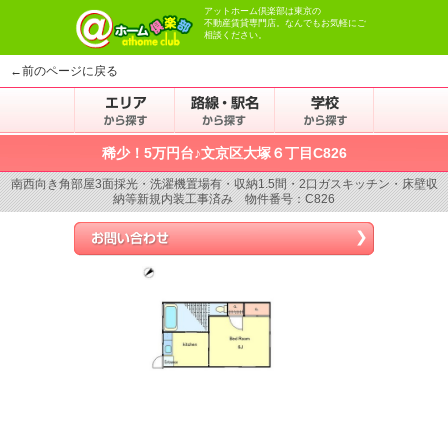
アットホーム倶楽部は東京の
不動産賃貸専門店。なんでもお気軽にご
相談ください。
←前のページに戻る
稀少！5万円台♪文京区大塚６丁目C826
南西向き角部屋3面採光・洗濯機置場有・収納1.5間・2口ガスキッチン・床壁収
納等新規内装工事済み 物件番号：C826