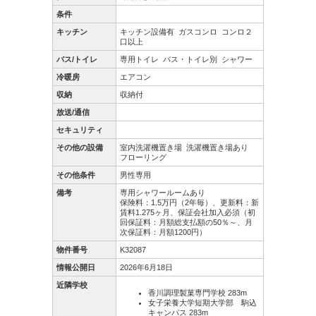
条件
キッチン
キッチン設備有
ガスコンロ
コンロ２
口以上
バス/トイレ
専用トイレ
バス・トイレ別
シャワー
冷暖房
エアコン
収納
収納付
放送/通信
セキュリティ
その他の設備
室内洗濯機置き場
洗濯機置き場あり
フローリング
その他条件
男性専用
備考
専用シャワールームあり
保険料：1.5万円（2年毎）、更新料：新
賃料1.275ヶ月、保証会社加入必須（初
回保証料：月額総支払額の50％～、月
次保証料：月額1200円）
物件番号
K32087
情報公開日
2026年6月18日
近隣学校
香川調理製菓専門学校 283m
女子栄養大学短期大学部 駒込
キャンパス 283m