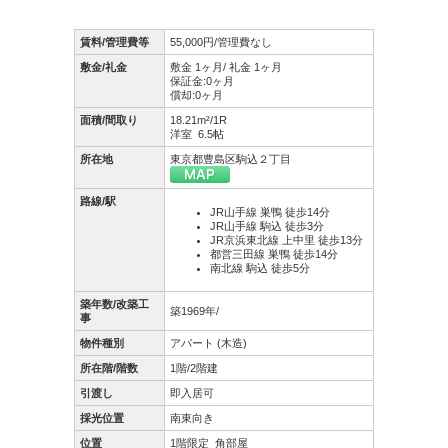
賃料/管理費等
55,000円/管理費なし
敷金/礼金
敷金 1ヶ月/ 礼金 1ヶ月
保証金:0ヶ月
償却:0ヶ月
面積/間取り
18.21m²/1R
洋室 6.5帖
所在地
東京都豊島区駒込２丁目
路線/駅
JR山手線 巣鴨 徒歩14分
JR山手線 駒込 徒歩3分
JR京浜東北線 上中里 徒歩13分
都営三田線 巣鴨 徒歩14分
南北線 駒込 徒歩5分
築年数/改築工
築1969年/
事
物件種別
アパート (木造)
所在階/階数
1階/2階建
引渡し
即入居可
採光位置
南東向き
位置
1階限定
角部屋