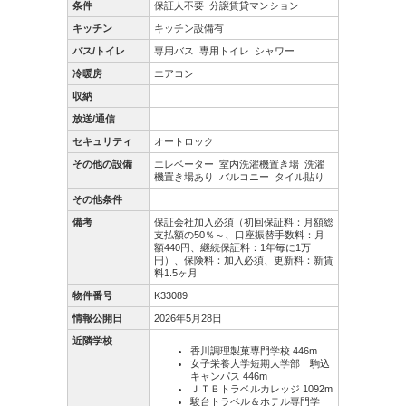
条件
保証人不要
分譲賃貸マンション
キッチン
キッチン設備有
バス/トイレ
専用バス
専用トイレ
シャワー
冷暖房
エアコン
収納
放送/通信
セキュリティ
オートロック
その他の設備
エレベーター
室内洗濯機置き場
洗濯
機置き場あり
バルコニー
タイル貼り
その他条件
備考
保証会社加入必須（初回保証料：月額総
支払額の50％～、口座振替手数料：月
額440円、継続保証料：1年毎に1万
円）、保険料：加入必須、更新料：新賃
料1.5ヶ月
物件番号
K33089
情報公開日
2026年5月28日
近隣学校
香川調理製菓専門学校 446m
女子栄養大学短期大学部 駒込
キャンパス 446m
ＪＴＢトラベルカレッジ 1092m
駿台トラベル＆ホテル専門学