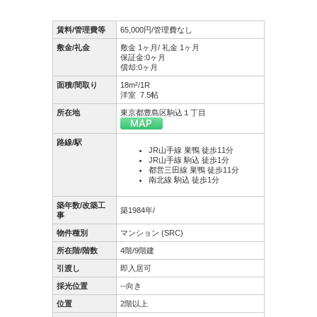
賃料/管理費等
65,000円/管理費なし
敷金/礼金
敷金 1ヶ月/ 礼金 1ヶ月
保証金:0ヶ月
償却:0ヶ月
面積/間取り
18m²/1R
洋室 7.5帖
所在地
東京都豊島区駒込１丁目
路線/駅
JR山手線 巣鴨 徒歩11分
JR山手線 駒込 徒歩1分
都営三田線 巣鴨 徒歩11分
南北線 駒込 徒歩1分
築年数/改築工
築1984年/
事
物件種別
マンション (SRC)
所在階/階数
4階/9階建
引渡し
即入居可
採光位置
--向き
位置
2階以上