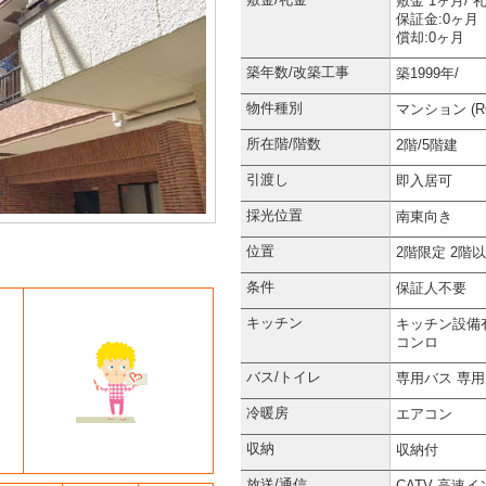
敷金 1ヶ月/ 
保証金:0ヶ月
償却:0ヶ月
築年数/改築工事
築1999年/
物件種別
マンション (R
所在階/階数
2階/5階建
引渡し
即入居可
採光位置
南東向き
位置
2階限定
2階
条件
保証人不要
キッチン
キッチン設備
コンロ
バス/トイレ
専用バス
専用
冷暖房
エアコン
収納
収納付
放送/通信
CATV
高速イ