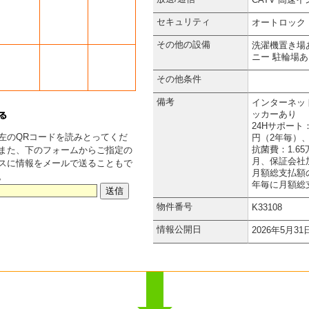
セキュリティ
オートロック
その他の設備
洗濯機置き場
ニー
駐輪場あ
その他条件
備考
インターネッ
ッカーあり
24Hサポート
左のQRコードを読みとってくだ
円（2年毎）、
抗菌費：1.6
また、下のフォームからご指定の
月、保証会社
スに情報をメールで送ることもで
月額総支払額
。
年毎に月額総
物件番号
K33108
情報公開日
2026年5月31