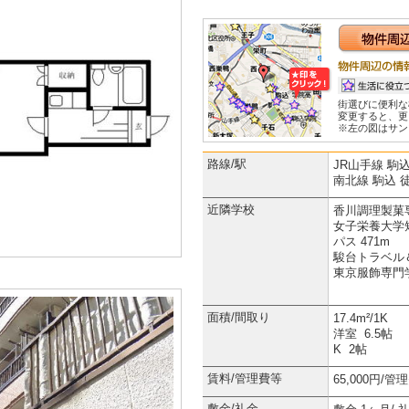
街選びに便利な
変更すると、更
※左の図はサン
路線/駅
JR山手線 駒込
南北線 駒込 
近隣学校
香川調理製菓専
女子栄養大学
パス 471m
駿台トラベル＆
東京服飾専門学
面積/間取り
17.4m²/1K
洋室 6.5帖
K 2帖
賃料/管理費等
65,000円/
敷金/礼金