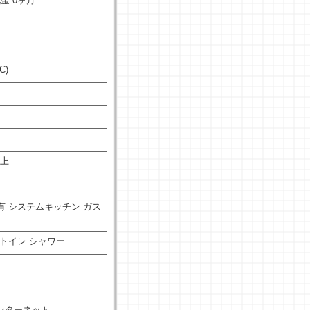
礼金 0ヶ月
C)
以上
有
システムキッチン
ガス
トイレ
シャワー
ンターネット