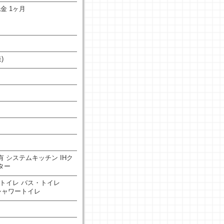
礼金 1ヶ月
)
有
システムキッチン
IHク
ター
トイレ
バス・トイレ
シャワートイレ