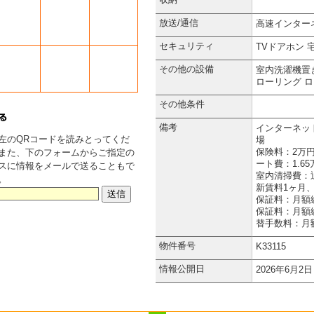
放送/通信
高速インター
セキュリティ
TVドアホン
その他の設備
室内洗濯機置
ローリング
ロ
その他条件
備考
インターネッ
左のQRコードを読みとってくだ
場
保険料：2万
また、下のフォームからご指定の
ート費：1.6
スに情報をメールで送ることもで
室内清掃費：退
。
新賃料1ヶ月
保証料：月額
保証料：月額総
替手数料：月額
物件番号
K33115
情報公開日
2026年6月2日