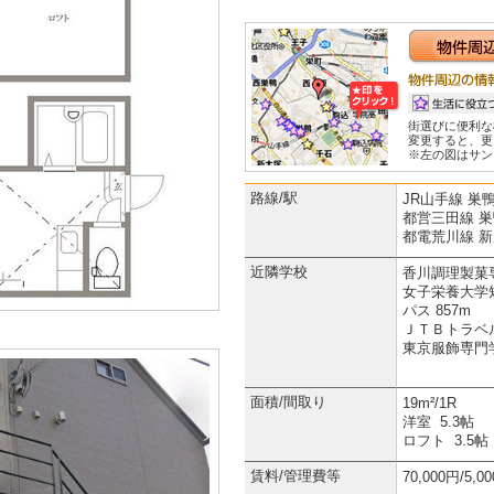
街選びに便利な
変更すると、更
※左の図はサン
路線/駅
JR山手線 巣鴨
都営三田線 巣
都電荒川線 新
近隣学校
香川調理製菓専
女子栄養大学
パス 857m
ＪＴＢトラベル
東京服飾専門学
面積/間取り
19m²/1R
洋室 5.3帖
ロフト 3.5帖
賃料/管理費等
70,000円/5,0