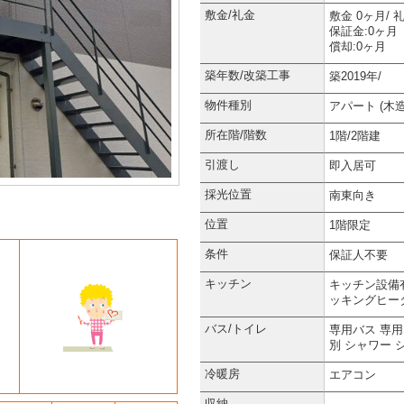
敷金/礼金
敷金 0ヶ月/ 
保証金:0ヶ月
償却:0ヶ月
築年数/改築工事
築2019年/
物件種別
アパート (木造
所在階/階数
1階/2階建
引渡し
即入居可
採光位置
南東向き
位置
1階限定
条件
保証人不要
キッチン
キッチン設備
ッキングヒー
バス/トイレ
専用バス
専用
別
シャワー
冷暖房
エアコン
収納