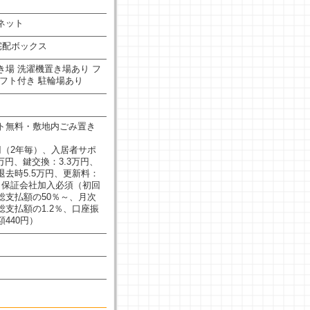
ネット
宅配ボックス
き場
洗濯機置き場あり
フ
フト付き
駐輪場あり
ト無料・敷地内ごみ置き
円（2年毎）、入居者サポ
5万円、鍵交換：3.3万円、
去時5.5万円、更新料：
、保証会社加入必須（初回
総支払額の50％～、月次
支払額の1.2％、口座振
440円）