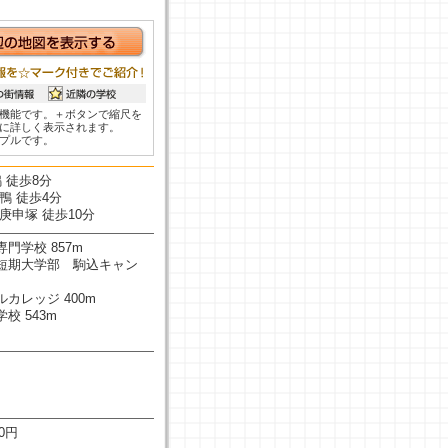
機能です。＋ボタンで縮尺を
に詳しく表示されます。
プルです。
 徒歩8分
鴨 徒歩4分
庚申塚 徒歩10分
門学校 857m
短期大学部 駒込キャン
カレッジ 400m
校 543m
00円