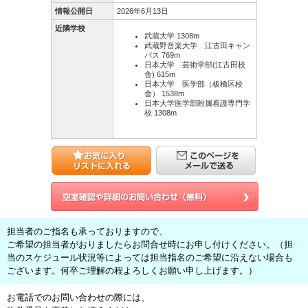
情報公開日
2026年6月13日
近隣学校
武蔵大学 1308m
武蔵野音楽大学 江古田キャン
パス 769m
日本大学 芸術学部(江古田校
舎) 615m
日本大学 医学部（板橋区校
舎） 1538m
日本大学医学部附属看護専門学
校 1308m
担当者のご指名も承っておりますので、
ご希望の担当者がおりましたらお問合せ時にお申し付けください。（担
当のスケジュール状況等によっては担当指名のご希望に沿えない場合も
ございます。何卒ご理解の程よろしくお願い申し上げます。）
お電話でのお問い合わせの際には、