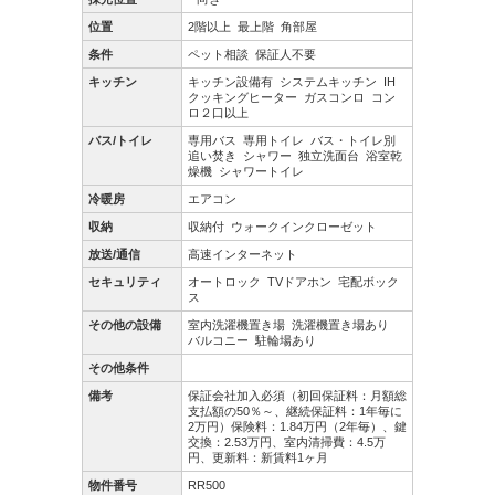
位置
2階以上
最上階
角部屋
条件
ペット相談
保証人不要
キッチン
キッチン設備有
システムキッチン
IH
クッキングヒーター
ガスコンロ
コン
ロ２口以上
バス/トイレ
専用バス
専用トイレ
バス・トイレ別
追い焚き
シャワー
独立洗面台
浴室乾
燥機
シャワートイレ
冷暖房
エアコン
収納
収納付
ウォークインクローゼット
放送/通信
高速インターネット
セキュリティ
オートロック
TVドアホン
宅配ボック
ス
その他の設備
室内洗濯機置き場
洗濯機置き場あり
バルコニー
駐輪場あり
その他条件
備考
保証会社加入必須（初回保証料：月額総
支払額の50％～、継続保証料：1年毎に
2万円）保険料：1.84万円（2年毎）、鍵
交換：2.53万円、室内清掃費：4.5万
円、更新料：新賃料1ヶ月
物件番号
RR500