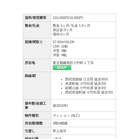
賃料/管理費等
210,000円/10,000円
敷金/礼金
敷金 1ヶ月/ 礼金 1.5ヶ月
保証金:0ヶ月
償却:0ヶ月
面積/間取り
57.82m²/2LDK
LDK 11帖
洋室 6帖
洋室 6帖
所在地
東京都練馬区小竹町１丁目
路線/駅
西武池袋線 江古田 徒歩30分
有楽町線 小竹向原 徒歩3分
副都心線 小竹向原 徒歩3分
西武有楽町線 小竹向原 徒歩3分
築年数/改築工
築2015年/
事
物件種別
マンション (ALC)
所在階/階数
3階/4階建
引渡し
即入居可
採光位置
--向き