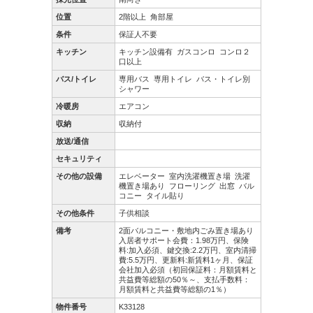
位置
2階以上
角部屋
条件
保証人不要
キッチン
キッチン設備有
ガスコンロ
コンロ２
口以上
バス/トイレ
専用バス
専用トイレ
バス・トイレ別
シャワー
冷暖房
エアコン
収納
収納付
放送/通信
セキュリティ
その他の設備
エレベーター
室内洗濯機置き場
洗濯
機置き場あり
フローリング
出窓
バル
コニー
タイル貼り
その他条件
子供相談
備考
2面バルコニー・敷地内ごみ置き場あり
入居者サポート会費：1.98万円、保険
料:加入必須、鍵交換:2.2万円、室内清掃
費:5.5万円、更新料:新賃料1ヶ月、保証
会社加入必須（初回保証料：月額賃料と
共益費等総額の50％～、支払手数料：
月額賃料と共益費等総額の1％）
物件番号
K33128