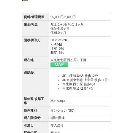
賃料/管理費等
95,000円/3,000円
敷金/礼金
敷金 1ヶ月/ 礼金 1ヶ月
保証金:0ヶ月
償却:0ヶ月
面積/間取り
30.26m²/2K
K 4.5帖
洋室 5帖
和室 6帖
所在地
東京都北区西ヶ原３丁目
路線/駅
JR山手線 駒込 徒歩12分
JR京浜東北線 上中里 徒歩11分
南北線 西ヶ原 徒歩6分
南北線 駒込 徒歩12分
築年数/改築工
築1993年/
事
物件種別
マンション (SC)
所在階/階数
4階/6階建
引渡し
即入居可
採光位置
南向き