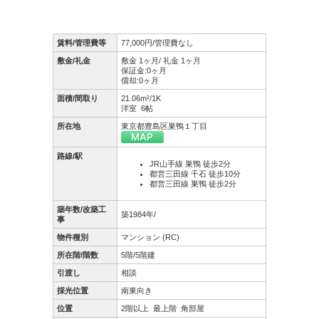
賃料/管理費等
77,000円/管理費なし
敷金/礼金
敷金 1ヶ月/ 礼金 1ヶ月
保証金:0ヶ月
償却:0ヶ月
面積/間取り
21.06m²/1K
洋室 6帖
所在地
東京都豊島区巣鴨１丁目
路線/駅
JR山手線 巣鴨 徒歩2分
都営三田線 千石 徒歩10分
都営三田線 巣鴨 徒歩2分
築年数/改築工
築1984年/
事
物件種別
マンション (RC)
所在階/階数
5階/5階建
引渡し
相談
採光位置
南東向き
位置
2階以上
最上階
角部屋