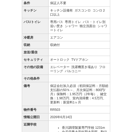
条件
保証人不要
キッチン
キッチン設備有
ガスコンロ
コンロ２
口以上
バス/トイレ
専用バス
専用トイレ
バス・トイレ別
追い焚き
シャワー
独立洗面台
シャワ
ートイレ
冷暖房
エアコン
収納
収納付
放送/通信
セキュリティ
オートロック
TVドアホン
その他の設備
エレベーター
洗濯機置き場あり
フロ
ーリング
バルコニー
その他条件
備考
保証会社加入必須（初回保証料：月額総
支払額の50％～、月次保証料：800円/
月）保険料：1.95万円（2年毎）、鍵交
換：1.98万円、室内清掃費：4.5万円、
更新料：新賃料1ヶ月
物件番号
RR503
情報公開日
2026年6月14日
近隣学校
香川調理製菓専門学校 1231m
女子栄養大学短期大学部 駒込