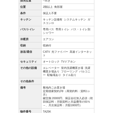
採光位置
--向き
位置
2階以上
角部屋
条件
保証人不要
キッチン
キッチン設備有
システムキッチン
ガ
スコンロ
バス/トイレ
専用バス
専用トイレ
バス・トイレ別
シャワー
冷暖房
エアコン
収納
収納付
放送/通信
CATV
光ファイバー
高速インターネッ
ト
セキュリティ
オートロック
TVドアホン
その他の設備
エレベーター
室内洗濯機置き場
洗濯
機置き場あり
フローリング
バルコニ
ー
駐輪場あり
タイル貼り
その他条件
備考
敷地内ごみ置き場
定期借家契約2年（再契約料：賃料1ヶ
月）
鍵交換:20000円、保証会社加入必須（初
回保証料：月額賃料と共益費等の50％
～、月次保証料：月額1800円）
物件番号
TA25K