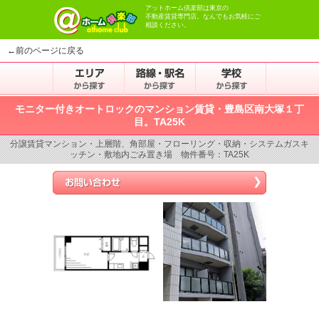
アットホーム倶楽部は東京の
不動産賃貸専門店。なんでもお気軽にご
相談ください。
←前のページに戻る
モニター付きオートロックのマンション賃貸・豊島区南大塚１丁
目。TA25K
分譲賃貸マンション・上層階、角部屋・フローリング・収納・システムガスキ
ッチン・敷地内ごみ置き場 物件番号：TA25K