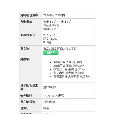
賃料/管理費等
77,000円/7,500円
敷金/礼金
敷金 1ヶ月/ 礼金 1ヶ月
保証金:0ヶ月
償却:0ヶ月
面積/間取り
20.16m²/1K
洋室 6.2帖
K 2帖
所在地
東京都豊島区南大塚１丁目
路線/駅
JR山手線 大塚 徒歩8分
JR山手線 巣鴨 徒歩12分
都営三田線 巣鴨 徒歩12分
丸ノ内線 新大塚 徒歩9分
都電荒川線 大塚駅前 徒歩7分
築年数/改築工
築2002年/
事
物件種別
マンション (RC)
所在階/階数
7階/8階建
引渡し
相談