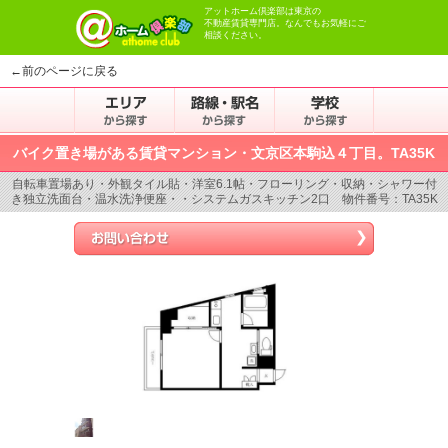
アットホーム倶楽部は東京の
不動産賃貸専門店。なんでもお気軽にご
相談ください。
←前のページに戻る
バイク置き場がある賃貸マンション・文京区本駒込４丁目。TA35K
自転車置場あり・外観タイル貼・洋室6.1帖・フローリング・収納・シャワー付
き独立洗面台・温水洗浄便座・・システムガスキッチン2口 物件番号：TA35K