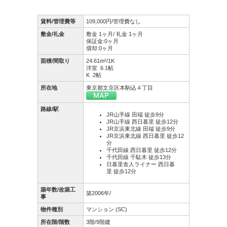
賃料/管理費等
109,000円/管理費なし
敷金/礼金
敷金 1ヶ月/ 礼金 1ヶ月
保証金:0ヶ月
償却:0ヶ月
面積/間取り
24.61m²/1K
洋室 6.1帖
K 2帖
所在地
東京都文京区本駒込４丁目
路線/駅
JR山手線 田端 徒歩9分
JR山手線 西日暮里 徒歩12分
JR京浜東北線 田端 徒歩9分
JR京浜東北線 西日暮里 徒歩12
分
千代田線 西日暮里 徒歩12分
千代田線 千駄木 徒歩13分
日暮里舎人ライナー 西日暮
里 徒歩12分
築年数/改築工
築2006年/
事
物件種別
マンション (SC)
所在階/階数
3階/9階建