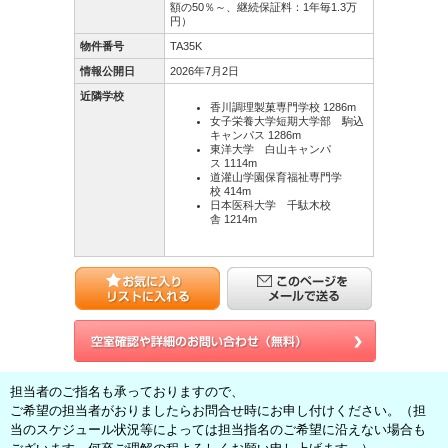
額の50％～、継続保証料：1年毎1.3万
円）
物件番号
TA35K
情報公開日
2026年7月2日
近隣学校
香川調理製菓専門学校 1286m
女子栄養大学短期大学部 駒込
キャンパス 1286m
東洋大学 白山キャンパ
ス 1114m
道灌山学園保育福祉専門学
校 414m
日本医科大学 千駄木校
舎 1214m
担当者のご指名も承っておりますので、
ご希望の担当者がおりましたらお問合せ時にお申し付けください。（担
当のスケジュール状況等によっては担当指名のご希望に沿えない場合も