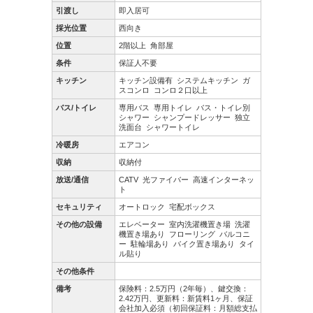
引渡し
即入居可
採光位置
西向き
位置
2階以上
角部屋
条件
保証人不要
キッチン
キッチン設備有
システムキッチン
ガ
スコンロ
コンロ２口以上
バス/トイレ
専用バス
専用トイレ
バス・トイレ別
シャワー
シャンプードレッサー
独立
洗面台
シャワートイレ
冷暖房
エアコン
収納
収納付
放送/通信
CATV
光ファイバー
高速インターネッ
ト
セキュリティ
オートロック
宅配ボックス
その他の設備
エレベーター
室内洗濯機置き場
洗濯
機置き場あり
フローリング
バルコニ
ー
駐輪場あり
バイク置き場あり
タイ
ル貼り
その他条件
備考
保険料：2.5万円（2年毎）、鍵交換：
2.42万円、更新料：新賃料1ヶ月、保証
会社加入必須（初回保証料：月額総支払