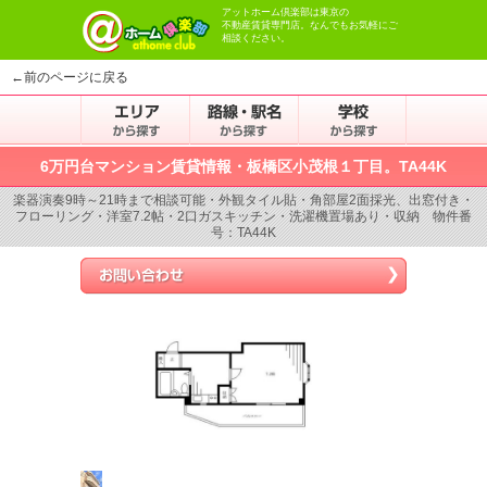
アットホーム倶楽部は東京の
不動産賃貸専門店。なんでもお気軽にご
相談ください。
←前のページに戻る
6万円台マンション賃貸情報・板橋区小茂根１丁目。TA44K
楽器演奏9時～21時まで相談可能・外観タイル貼・角部屋2面採光、出窓付き・
フローリング・洋室7.2帖・2口ガスキッチン・洗濯機置場あり・収納 物件番
号：TA44K