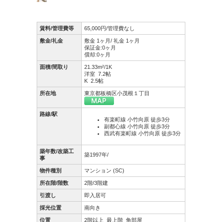
賃料/管理費等
65,000円/管理費なし
敷金/礼金
敷金 1ヶ月/ 礼金 1ヶ月
保証金:0ヶ月
償却:0ヶ月
面積/間取り
21.33m²/1K
洋室 7.2帖
K 2.5帖
所在地
東京都板橋区小茂根１丁目
路線/駅
有楽町線 小竹向原 徒歩3分
副都心線 小竹向原 徒歩3分
西武有楽町線 小竹向原 徒歩3分
築年数/改築工
築1997年/
事
物件種別
マンション (SC)
所在階/階数
2階/3階建
引渡し
即入居可
採光位置
南向き
位置
2階以上
最上階
角部屋