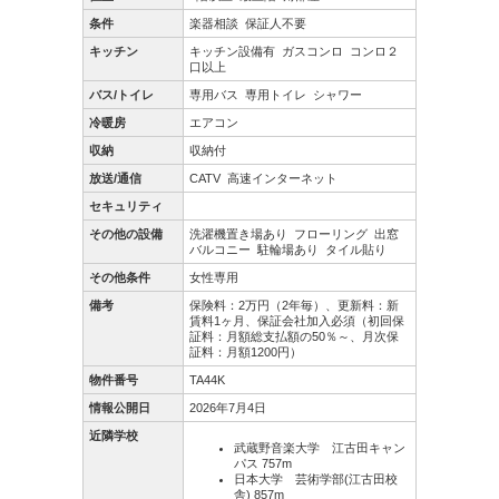
条件
楽器相談
保証人不要
キッチン
キッチン設備有
ガスコンロ
コンロ２
口以上
バス/トイレ
専用バス
専用トイレ
シャワー
冷暖房
エアコン
収納
収納付
放送/通信
CATV
高速インターネット
セキュリティ
その他の設備
洗濯機置き場あり
フローリング
出窓
バルコニー
駐輪場あり
タイル貼り
その他条件
女性専用
備考
保険料：2万円（2年毎）、更新料：新
賃料1ヶ月、保証会社加入必須（初回保
証料：月額総支払額の50％～、月次保
証料：月額1200円）
物件番号
TA44K
情報公開日
2026年7月4日
近隣学校
武蔵野音楽大学 江古田キャン
パス 757m
日本大学 芸術学部(江古田校
舎) 857m