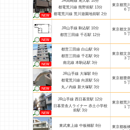
JR高崎線 尾久駅 10分
東京都荒
都電荒川線 熊野前駅 13分
６
都電荒川線 荒川遊園地前駅 2分
JR山手線 駒込駅 10分
東京都文
５
都営三田線 千石駅 12分
都営三田線 白山駅 9分
東京都文
都営三田線 千石駅 9分
３
南北線 本駒込駅 3分
JR山手線 大塚駅 8分
東京都豊
都電荒川線 向原駅 5分
５
丸ノ内線 新大塚駅 3分
JR山手線 西日暮里駅 12分
東京都荒
日暮里舎人ライナー 赤土小学校
１
前駅 3分
東武東上線 中板橋駅 8分
東京都板