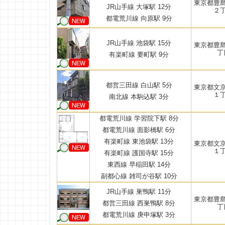
東京都豊
JR山手線 大塚駅 12分
２
都電荒川線 向原駅 9分
JR山手線 池袋駅 15分
東京都豊
丁
有楽町線 要町駅 9分
都営三田線 白山駅 5分
東京都文
１
南北線 本駒込駅 3分
都電荒川線 学習院下駅 8分
都電荒川線 面影橋駅 6分
有楽町線 東池袋駅 13分
東京都文
１
有楽町線 護国寺駅 15分
東西線 早稲田駅 14分
副都心線 雑司が谷駅 10分
JR山手線 巣鴨駅 11分
東京都豊
都営三田線 西巣鴨駅 8分
丁
都電荒川線 庚申塚駅 3分