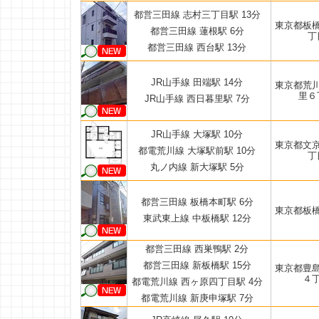
都営三田線 志村三丁目駅 13分
東京都板
都営三田線 蓮根駅 6分
丁
都営三田線 西台駅 13分
JR山手線 田端駅 14分
東京都荒
里６
JR山手線 西日暮里駅 7分
JR山手線 大塚駅 10分
東京都文
都電荒川線 大塚駅前駅 10分
丁
丸ノ内線 新大塚駅 5分
都営三田線 板橋本町駅 6分
東京都板
東武東上線 中板橋駅 12分
都営三田線 西巣鴨駅 2分
都営三田線 新板橋駅 15分
東京都豊
４
都電荒川線 西ヶ原四丁目駅 4分
都電荒川線 新庚申塚駅 7分