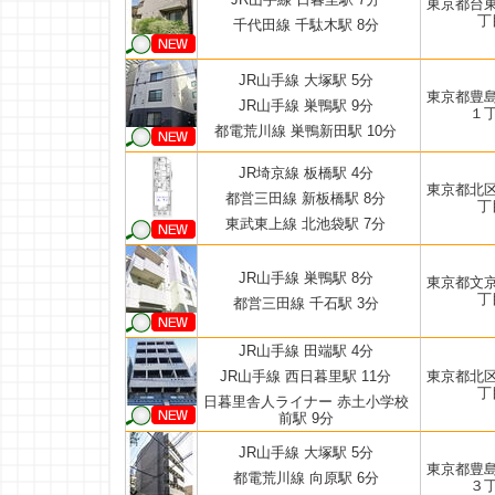
東京都台
丁
千代田線 千駄木駅 8分
JR山手線 大塚駅 5分
東京都豊
JR山手線 巣鴨駅 9分
１
都電荒川線 巣鴨新田駅 10分
JR埼京線 板橋駅 4分
東京都北
都営三田線 新板橋駅 8分
丁
東武東上線 北池袋駅 7分
JR山手線 巣鴨駅 8分
東京都文
丁
都営三田線 千石駅 3分
JR山手線 田端駅 4分
JR山手線 西日暮里駅 11分
東京都北
丁
日暮里舎人ライナー 赤土小学校
前駅 9分
JR山手線 大塚駅 5分
東京都豊
都電荒川線 向原駅 6分
３