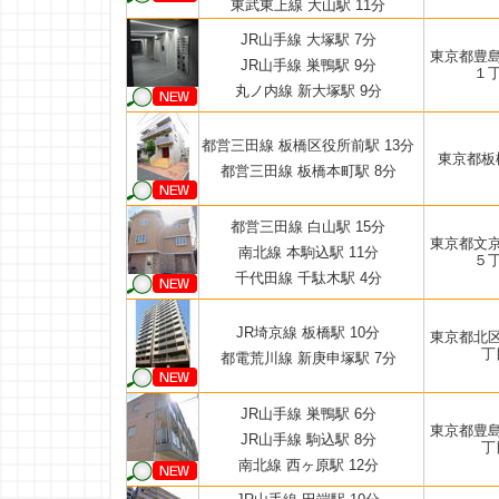
東武東上線 大山駅 11分
JR山手線 大塚駅 7分
東京都豊
JR山手線 巣鴨駅 9分
１
丸ノ内線 新大塚駅 9分
都営三田線 板橋区役所前駅 13分
東京都板
都営三田線 板橋本町駅 8分
都営三田線 白山駅 15分
東京都文
南北線 本駒込駅 11分
５
千代田線 千駄木駅 4分
JR埼京線 板橋駅 10分
東京都北
丁
都電荒川線 新庚申塚駅 7分
JR山手線 巣鴨駅 6分
東京都豊
JR山手線 駒込駅 8分
丁
南北線 西ヶ原駅 12分