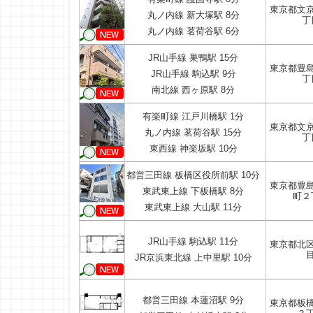
東京都文
丸ノ内線 新大塚駅 8分
丁
丸ノ内線 茗荷谷駅 6分
JR山手線 巣鴨駅 15分
東京都豊
JR山手線 駒込駅 9分
丁
南北線 西ヶ原駅 8分
有楽町線 江戸川橋駅 1分
東京都文
丸ノ内線 茗荷谷駅 15分
丁
東西線 神楽坂駅 10分
都営三田線 板橋区役所前駅 10分
東京都豊
東武東上線 下板橋駅 8分
町２
東武東上線 大山駅 11分
JR山手線 駒込駅 11分
東京都北
JR京浜東北線 上中里駅 10分
都営三田線 本蓮沼駅 9分
東京都板