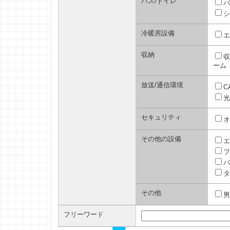
バス/トイレ
バ
シ
冷暖房設備
エ
収納
収
ーム
放送/通信環境
C
光
セキュリティ
オ
その他の設備
エ
フ
バ
タ
その他
男
フリーワード