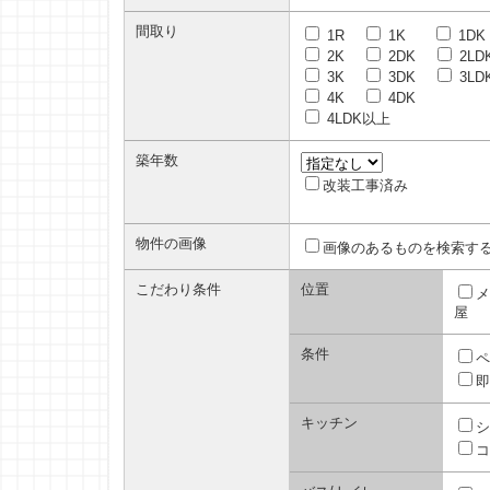
間取り
1R
1K
1DK
2K
2DK
2LD
3K
3DK
3LD
4K
4DK
4LDK以上
築年数
改装工事済み
物件の画像
画像のあるものを検索す
こだわり条件
位置
メ
屋
条件
ペ
即
キッチン
シ
コ