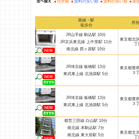
住所順
賃料の安い順
賃料の高い順
面
路線・駅
所
徒歩分
JR山手線 駒込駅 10分
東京都北
JR京浜東北線 上中里駅 11分
丁
南北線 西ヶ原駅 10分
JR埼京線 板橋駅 13分
東京都豊
３
東武東上線 北池袋駅 5分
JR埼京線 板橋駅 13分
東京都豊
３
東武東上線 北池袋駅 5分
都営三田線 白山駅 10分
南北線 本駒込駅 7分
東京都文
南北線 東大前駅 5分
丁