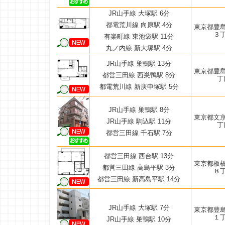
JR山手線 大塚駅 6分
都電荒川線 向原駅 4分
東京都豊
３
有楽町線 東池袋駅 11分
丸ノ内線 新大塚駅 4分
JR山手線 巣鴨駅 13分
東京都豊
都営三田線 西巣鴨駅 8分
丁
都電荒川線 新庚申塚駅 5分
JR山手線 巣鴨駅 8分
東京都文
JR山手線 駒込駅 11分
丁
都営三田線 千石駅 7分
都営三田線 西台駅 13分
東京都板
都営三田線 高島平駅 3分
８
都営三田線 新高島平駅 14分
JR山手線 大塚駅 7分
東京都豊
１
JR山手線 巣鴨駅 10分