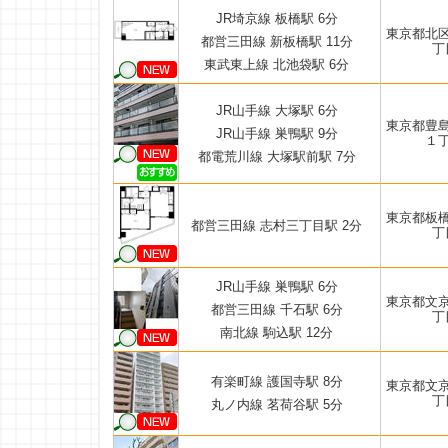
JR埼京線 板橋駅 6分
東京都北
都営三田線 新板橋駅 11分
丁
東武東上線 北池袋駅 6分
JR山手線 大塚駅 6分
東京都豊
JR山手線 巣鴨駅 9分
１
都電荒川線 大塚駅前駅 7分
東京都板
都営三田線 志村三丁目駅 2分
丁
JR山手線 巣鴨駅 6分
東京都文
都営三田線 千石駅 6分
丁
南北線 駒込駅 12分
有楽町線 護国寺駅 8分
東京都文
丁
丸ノ内線 茗荷谷駅 5分