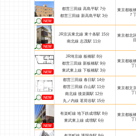
都営三田線 高島平駅 7分
東京都板
７
都営三田線 新高島平駅 3分
JR京浜東北線 東十条駅 15分
東京都北
南北線 志茂駅 11分
JR埼京線 板橋駅 8分
東京都板
都営三田線 新板橋駅 9分
丁
東武東上線 下板橋駅 3分
都営三田線 春日駅 14分
都営三田線 白山駅 11分
東京都文
丁
南北線 後楽園駅 12分
丸ノ内線 茗荷谷駅 15分
有楽町線 地下鉄成増駅 8分
東京都板
丁
東武東上線 成増駅 6分
有楽町線 護国寺駅 8分