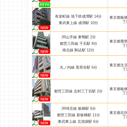
有楽町線 地下鉄成増駅 14分
東京都板
丁
東武東上線 成増駅 10分
JR山手線 巣鴨駅 2分
東京都豊
都営三田線 千石駅 8分
丁
南北線 駒込駅 12分
東京都文
丸ノ内線 茗荷谷駅 6分
丁
東京都板
都営三田線 志村三丁目駅 2分
丁
JR埼京線 板橋駅 6分
東京都北
都営三田線 新板橋駅 11分
丁
東武東上線 北池袋駅 6分