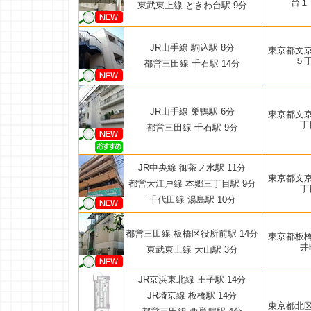
台１
東武東上線 ときわ台駅 9分
JR山手線 駒込駅 8分
東京都文
５
都営三田線 千石駅 14分
JR山手線 巣鴨駅 6分
東京都文
丁
都営三田線 千石駅 9分
JR中央線 御茶ノ水駅 11分
東京都文
都営大江戸線 本郷三丁目駅 9分
丁
千代田線 湯島駅 10分
都営三田線 板橋区役所前駅 14分
東京都板
井
東武東上線 大山駅 3分
JR京浜東北線 王子駅 14分
JR埼京線 板橋駅 14分
東京都北